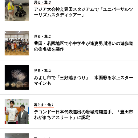
見る・遊ぶ
アジア大会控え豊田スタジアムで「ユニバーサルツ
ーリズムスタディツアー」
見る・遊ぶ
豊田・若園地区で小中学生が逢妻男川沿いの遊歩道
の樹名板を製作
見る・遊ぶ
みよし市で「三好池まつり」 水面彩る水上スター
マインも
暮らす・働く
テコンドー日本代表選出の岩城海翔選手、「豊田市
わがまちアスリート」に認定