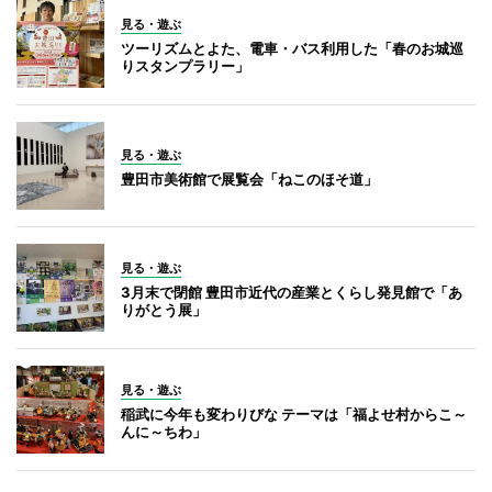
見る・遊ぶ
ツーリズムとよた、電車・バス利用した「春のお城巡
りスタンプラリー」
見る・遊ぶ
豊田市美術館で展覧会「ねこのほそ道」
見る・遊ぶ
3月末で閉館 豊田市近代の産業とくらし発見館で「あ
りがとう展」
見る・遊ぶ
稲武に今年も変わりびな テーマは「福よせ村からこ～
んに～ちわ」