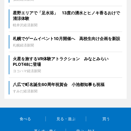
星野エリアで「足水浴」 13度の湧水とヒノキ香るおけで
清涼体験
軽井沢経済新聞
札幌でゲームイベント10月開催へ 高校生向け企画を新設
札幌経済新聞
火星を旅するVR体験アトラクション みなとみらい
PLOT48に登場
ヨコハマ経済新聞
八広で町名誕生60周年祝賀会 小池都知事も祝福
すみだ経済新聞
食べる
見る・遊ぶ
買う
暮らす・働く
学ぶ・知る