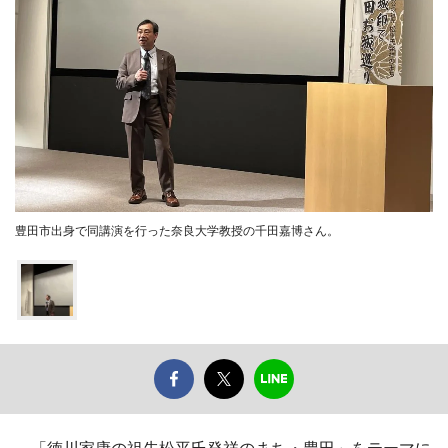
豊田市出身で同講演を行った奈良大学教授の千田嘉博さん。
「徳川家康の祖先松平氏発祥のまち・豊田」をテーマに