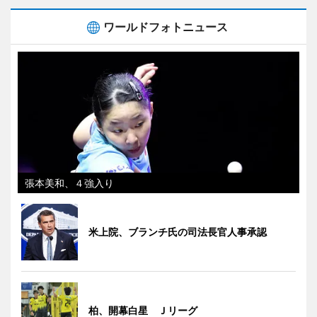
ワールドフォトニュース
張本美和、４強入り
米上院、ブランチ氏の司法長官人事承認
柏、開幕白星 Ｊリーグ