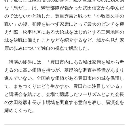
な「馬だし」は、騎馬部隊が強かった武田信玄から学んだ
のではないかと話した。豊臣秀吉と戦った「小牧長久手の
戦い」の後、和睦を結べず家康にとって最大のピンチを迎
えた際、松平地区にある大給城をはじめとする三河地区の
城を決戦に備えたことなどを紹介するなど、城から見た家
康の歩みについて独自の視点で解説した。
講演の終盤には、「豊田市内にある城は家康を城から考
えるのに高い価値を持つが、基礎的な調査や整備があまり
進んでいない。全国的な価値がある豊田市内の城を保護し
て、まちづくりにどう生かすか、豊田市に注目している」
と講演会を結ぶと、会場で聴講したツーリズムとよた会長
の太田稔彦市長が市場城を調査する意向を表し、講演会を
締めくくった。