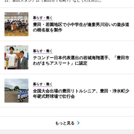
暮らす・働く
豊田・若園地区で小中学生が逢妻男川沿いの遊歩道
の樹名板を製作
暮らす・働く
テコンドー日本代表選出の岩城海翔選手、「豊田市
わがまちアスリート」に認定
暮らす・働く
全国大会出場の豊田リトルシニア、豊田・浄水町少
年硬式野球場で壮行会
もっと見る