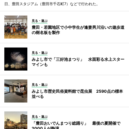
日、豊田スタジアム（豊田市千石町7）などで行われた。
見る・遊ぶ
豊田・若園地区で小中学生が逢妻男川沿いの遊歩道
の樹名板を製作
見る・遊ぶ
みよし市で「三好池まつり」 水面彩る水上スター
マインも
見る・遊ぶ
みよし市歴史民俗資料館で昆虫展 2590点の標本
並べる
見る・遊ぶ
「豊田おいでんまつり総踊り」 最後の夏開催で
2000人が熱演