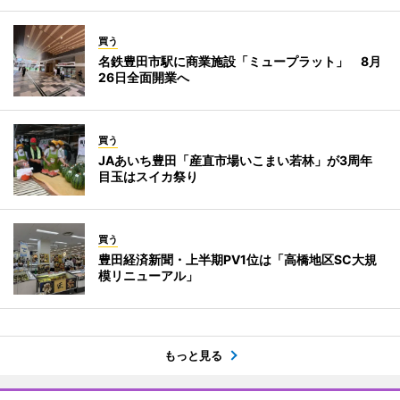
買う
名鉄豊田市駅に商業施設「ミュープラット」 8月
26日全面開業へ
買う
JAあいち豊田「産直市場いこまい若林」が3周年
目玉はスイカ祭り
買う
豊田経済新聞・上半期PV1位は「高橋地区SC大規
模リニューアル」
もっと見る