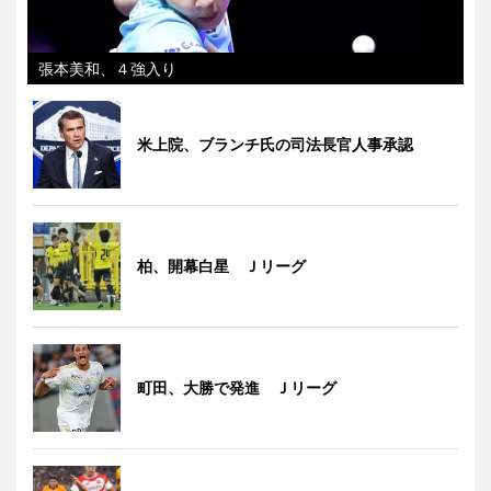
張本美和、４強入り
米上院、ブランチ氏の司法長官人事承認
柏、開幕白星 Ｊリーグ
町田、大勝で発進 Ｊリーグ