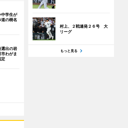
小中学生が
歩道の樹名
村上、２戦連発２６号 大
リーグ
表選出の岩
もっと見る
田市わがま
認定