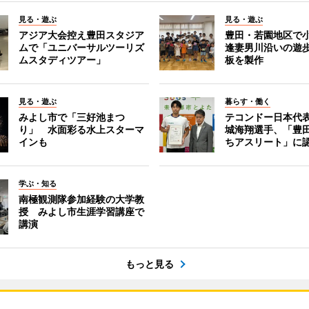
見る・遊ぶ
見る・遊ぶ
アジア大会控え豊田スタジア
豊田・若園地区で
ムで「ユニバーサルツーリズ
逢妻男川沿いの遊
ムスタディツアー」
板を製作
見る・遊ぶ
暮らす・働く
みよし市で「三好池まつ
テコンドー日本代
り」 水面彩る水上スターマ
城海翔選手、「豊
インも
ちアスリート」に
学ぶ・知る
南極観測隊参加経験の大学教
授 みよし市生涯学習講座で
講演
もっと見る