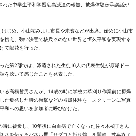
された中学生平和学習広島派遣の報告、被爆体験伝承講話が
をはじめ、小山祐みよし市長や来賓などが出席。始めに小山市
を携え、強い決意で核兵器のない世界と恒久平和を実現する
けて献花を行った。
た第2部では、派遣された生徒16人の代表生徒が原爆ドー
話を聴いて感じたことを発表した。
る高橋哲男さんが、14歳の時に学校の草刈り作業前に原爆
した爆発した時の衝撃などの被爆体験を、スクリーンに写真
平和への思いを参加者に呼びかけた。
時に被爆し、10年後に白血病で亡くなった佐々木禎子さん
切さを伝えるパネル展「サダコと折り鶴」を開催。式典終了