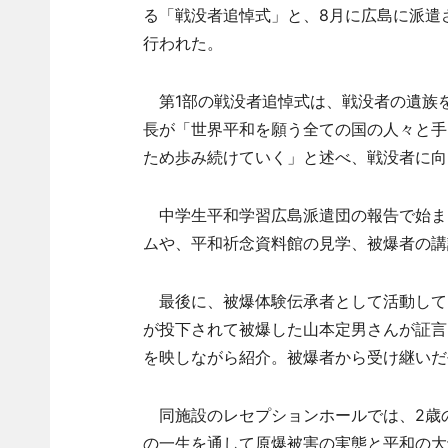
る「戦没者追悼式」と、8月に広島に派遣
行われた。
第1部の戦没者追悼式は、戦没者の遺族
長が「世界平和を願う全ての国の人々と手
ため歩み続けていく」と述べ、戦没者に向
中学生平和学習広島派遣団の報告で始まっ
ムや、平和祈念資料館の見学、被爆者の講
最後に、被爆体験伝承者として活動してい
が投下されて被爆した山本定男さんが証言
を映しながら紹介。被爆者から受け継いだ
同施設のレセプションホールでは、2歳の
の一生を通して原爆被害の実態と平和の大