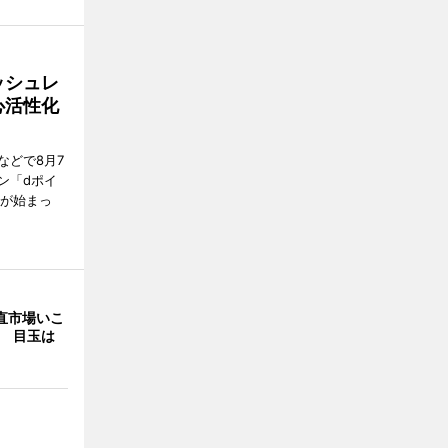
ッシュレ
心活性化
などで8月7
ン「dポイ
ンが始まっ
直市場いこ
年 目玉は