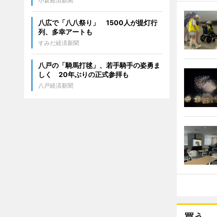
小倉経済新聞
八広で「八八祭り」 1500人が提灯行
列、多幸アートも
すみだ経済新聞
八戸の「騎馬打毬」、若手騎手の姿勇ま
しく 20年ぶりの正式参拝も
八戸経済新聞