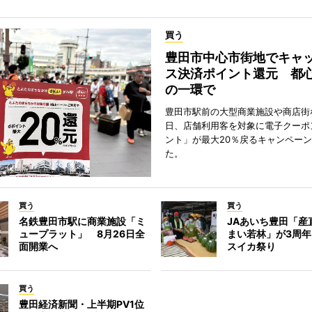
買う
豊田市中心市街地でキャ
ス決済ポイント還元 都
の一環で
豊田市駅前の大型商業施設や商店街
日、店舗利用客を対象に電子クーポ
ント」が最大20％戻るキャンペー
た。
買う
買う
名鉄豊田市駅に商業施設「ミ
JAあいち豊田「産
ュープラット」 8月26日全
まい若林」が3周
面開業へ
スイカ祭り
買う
豊田経済新聞・上半期PV1位