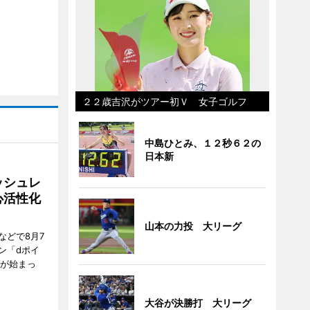
２２歳吉沢がツアー初Ｖ 女子ゴルフ
中島ひとみ、１２秒６２の
日本新
ッシュレ
心活性化
山本の力投 大リーグ
などで8月7
ン「dポイ
ンが始まっ
大谷が決勝打 大リーグ