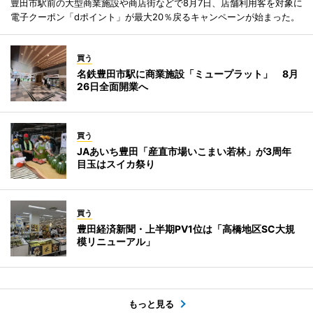
豊田市駅前の大型商業施設や商店街などで8月7日、店舗利用客を対象に
電子クーポン「dポイント」が最大20％戻るキャンペーンが始まった。
買う
名鉄豊田市駅に商業施設「ミュープラット」 8月
26日全面開業へ
買う
JAあいち豊田「産直市場いこまい若林」が3周年
目玉はスイカ祭り
買う
豊田経済新聞・上半期PV1位は「高橋地区SC大規
模リニューアル」
もっと見る