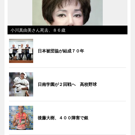
小川真由美さん死去、８６歳
日本被団協が結成７０年
日南学園が２回戦へ 高校野球
後藤大樹、４００障害で銀