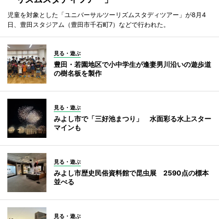
児童を対象とした「ユニバーサルツーリズムスタディツアー」が8月4
日、豊田スタジアム（豊田市千石町7）などで行われた。
見る・遊ぶ
豊田・若園地区で小中学生が逢妻男川沿いの遊歩道
の樹名板を製作
見る・遊ぶ
みよし市で「三好池まつり」 水面彩る水上スター
マインも
見る・遊ぶ
みよし市歴史民俗資料館で昆虫展 2590点の標本
並べる
見る・遊ぶ