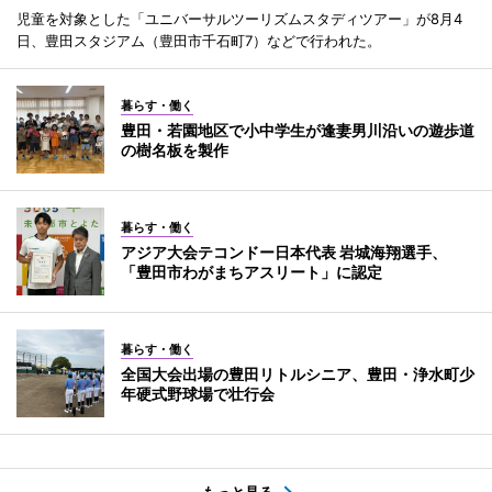
児童を対象とした「ユニバーサルツーリズムスタディツアー」が8月4
日、豊田スタジアム（豊田市千石町7）などで行われた。
暮らす・働く
豊田・若園地区で小中学生が逢妻男川沿いの遊歩道
の樹名板を製作
暮らす・働く
アジア大会テコンドー日本代表 岩城海翔選手、
「豊田市わがまちアスリート」に認定
暮らす・働く
全国大会出場の豊田リトルシニア、豊田・浄水町少
年硬式野球場で壮行会
もっと見る