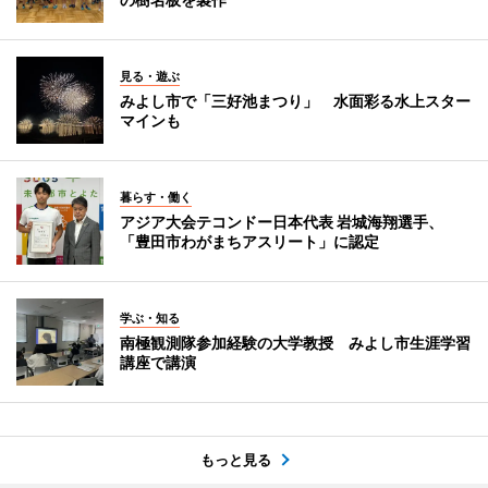
見る・遊ぶ
みよし市で「三好池まつり」 水面彩る水上スター
マインも
暮らす・働く
アジア大会テコンドー日本代表 岩城海翔選手、
「豊田市わがまちアスリート」に認定
学ぶ・知る
南極観測隊参加経験の大学教授 みよし市生涯学習
講座で講演
もっと見る