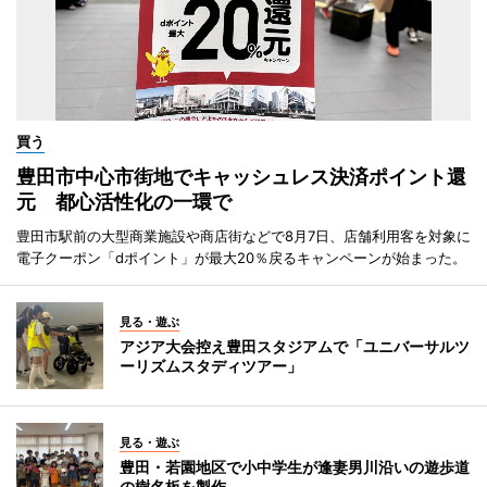
買う
豊田市中心市街地でキャッシュレス決済ポイント還
元 都心活性化の一環で
豊田市駅前の大型商業施設や商店街などで8月7日、店舗利用客を対象に
電子クーポン「dポイント」が最大20％戻るキャンペーンが始まった。
見る・遊ぶ
アジア大会控え豊田スタジアムで「ユニバーサルツ
ーリズムスタディツアー」
見る・遊ぶ
豊田・若園地区で小中学生が逢妻男川沿いの遊歩道
の樹名板を製作