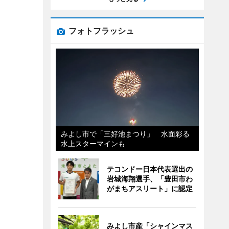
フォトフラッシュ
みよし市で「三好池まつり」 水面彩る
水上スターマインも
テコンドー日本代表選出の
岩城海翔選手、「豊田市わ
がまちアスリート」に認定
みよし市産「シャインマス