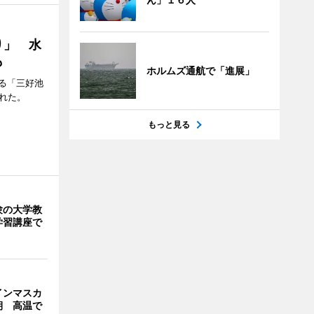
り」 水
も
ホルムズ通航で「進展」
る「三好池
れた。
もっと見る
験の大学教
学習講座で
インマスカ
期 高温で