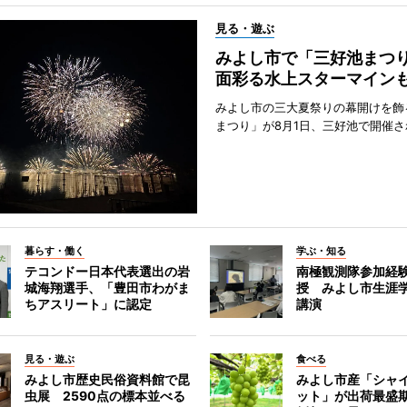
見る・遊ぶ
みよし市で「三好池まつ
面彩る水上スターマイン
みよし市の三大夏祭りの幕開けを飾
まつり」が8月1日、三好池で開催さ
暮らす・働く
学ぶ・知る
テコンドー日本代表選出の岩
南極観測隊参加経
城海翔選手、「豊田市わがま
授 みよし市生涯
ちアスリート」に認定
講演
見る・遊ぶ
食べる
みよし市歴史民俗資料館で昆
みよし市産「シャ
虫展 2590点の標本並べる
ット」が出荷最盛