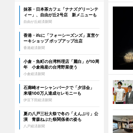
抹茶・日本茶カフェ「ナナズグリーンテ
ィー」、自由が丘2号店 新メニューも
自由が丘経済新聞
香港・ifcに「フォーシーズンズ」直営ケ
ーキショップ ポップアップ出店
香港経済新聞
小倉・魚町の台湾料理店「麗白」が10周
年 小倉南産の台湾野菜使う
小倉経済新聞
石廊崎オーシャンパークで「夕涼会」
来場100万人達成セレモニーも
伊豆下田経済新聞
夏の八戸三社大祭で冬の「えんぶり」公
演 青森ねぶた祭関係者の姿も
八戸経済新聞