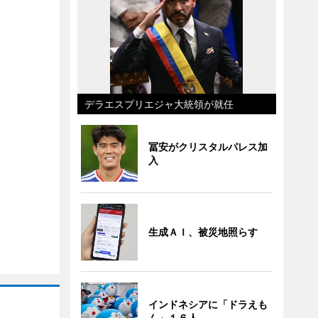
デラエスプリエジャ大統領が就任
冨安がクリスタルパレス加
入
生成ＡＩ、被災地照らす
インドネシアに「ドラえも
ん」１６人