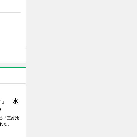
り」 水
も
る「三好池
れた。