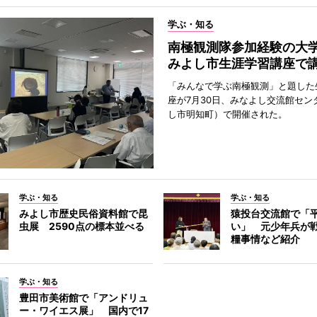
学ぶ・知る
南極観測隊参加経験の
みよし市生涯学習講座で
「みんなで学ぶ南極観測」と題した
座が7月30日、みなよし交流館セン
し市明知町）で開催された。
学ぶ・知る
学ぶ・知る
みよし市歴史民俗資料館で昆
猿投台交流館で「
虫展 2590点の標本並べる
い」 元少年兵が
糧事情など紹介
学ぶ・知る
豊田市美術館で「アンドリュ
ー・ワイエス展」 国内で17