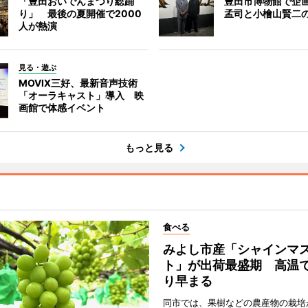
「豊田おいでんまつり総踊
豊田市博物館で企
り」 最後の夏開催で2000
孟司と小檜山賢二
人が熱演
見る・遊ぶ
MOVIX三好、最新音声技術
「オーラキャスト」導入 映
画館で体感イベント
もっと見る
食べる
みよし市産「シャインマ
ト」が出荷最盛期 高温
り早まる
同市では、果樹などの農産物の栽培