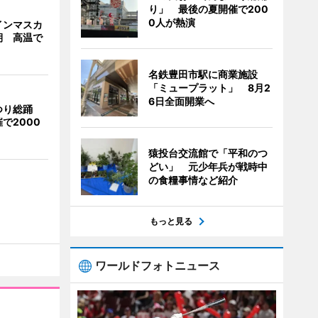
り」 最後の夏開催で200
0人が熱演
インマスカ
期 高温で
名鉄豊田市駅に商業施設
「ミュープラット」 8月2
6日全面開業へ
つり総踊
で2000
猿投台交流館で「平和のつ
どい」 元少年兵が戦時中
の食糧事情など紹介
もっと見る
ワールドフォトニュース