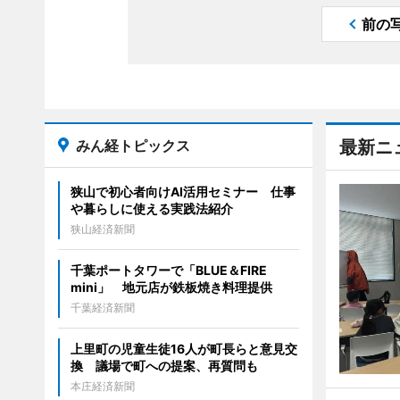
前の
みん経トピックス
最新ニ
狭山で初心者向けAI活用セミナー 仕事
や暮らしに使える実践法紹介
狭山経済新聞
千葉ポートタワーで「BLUE＆FIRE
mini」 地元店が鉄板焼き料理提供
千葉経済新聞
上里町の児童生徒16人が町長らと意見交
換 議場で町への提案、再質問も
本庄経済新聞