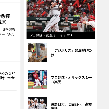
大学教授
講演
生涯学習講
ター（みよ
プロ野球・広島７―１１巨人
「デジポリス」普及呼び掛
け
平和のつど
プロ野球・オリックス１―
戦時中の食
３楽天
佐野日大、２回戦へ 高校
野球