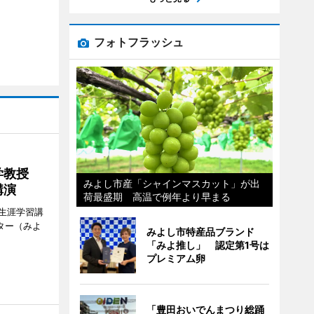
フォトフラッシュ
大学教授
みよし市産「シャインマスカット」が出
講演
荷最盛期 高温で例年より早まる
生涯学習講
ター（みよ
みよし市特産品ブランド
「みよ推し」 認定第1号は
プレミアム卵
「豊田おいでんまつり総踊