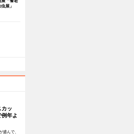
画展「養老
の虫展」
スカッ
で例年よ
が盛んで、