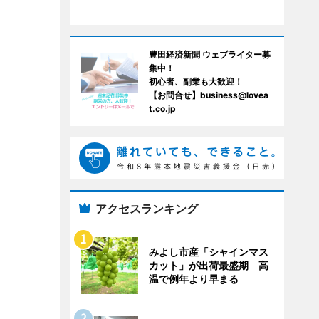
豊田経済新聞 ウェブライター募
集中！
初心者、副業も大歓迎！
【お問合せ】business@lovea
t.co.jp
アクセスランキング
みよし市産「シャインマス
カット」が出荷最盛期 高
温で例年より早まる