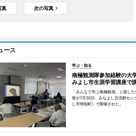
写真
次の写真
ュース
学ぶ・知る
南極観測隊参加経験の
みよし市生涯学習講座で
「みんなで学ぶ南極観測」と題した
座が7月30日、みなよし交流館セン
し市明知町）で開催された。