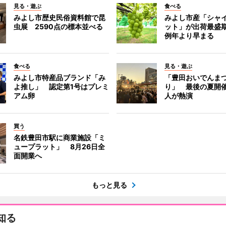
見る・遊ぶ
食べる
みよし市歴史民俗資料館で昆
みよし市産「シャ
虫展 2590点の標本並べる
ット」が出荷最盛
例年より早まる
食べる
見る・遊ぶ
みよし市特産品ブランド「み
「豊田おいでんま
よ推し」 認定第1号はプレミ
り」 最後の夏開催
アム卵
人が熱演
買う
名鉄豊田市駅に商業施設「ミ
ュープラット」 8月26日全
面開業へ
もっと見る
知る