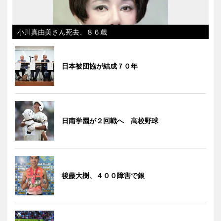
小川真由美さん死去、８６歳
日本被団協が結成７０年
日南学園が２回戦へ 高校野球
後藤大樹、４００障害で銀