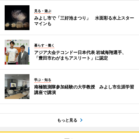
見る・遊ぶ
みよし市で「三好池まつり」 水面彩る水上スター
マインも
暮らす・働く
アジア大会テコンドー日本代表 岩城海翔選手、
「豊田市わがまちアスリート」に認定
学ぶ・知る
南極観測隊参加経験の大学教授 みよし市生涯学習
講座で講演
もっと見る