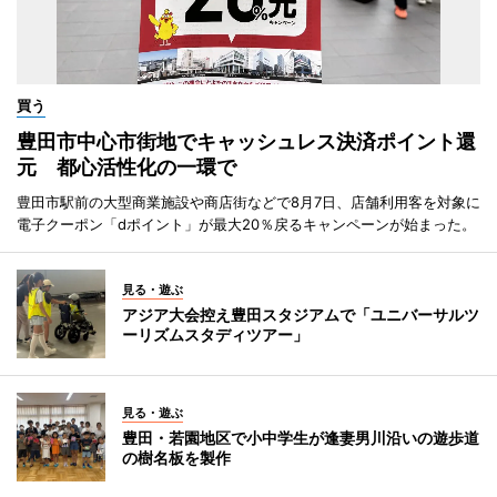
買う
豊田市中心市街地でキャッシュレス決済ポイント還
元 都心活性化の一環で
豊田市駅前の大型商業施設や商店街などで8月7日、店舗利用客を対象に
電子クーポン「dポイント」が最大20％戻るキャンペーンが始まった。
見る・遊ぶ
アジア大会控え豊田スタジアムで「ユニバーサルツ
ーリズムスタディツアー」
見る・遊ぶ
豊田・若園地区で小中学生が逢妻男川沿いの遊歩道
の樹名板を製作