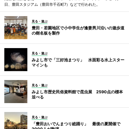
日、豊田スタジアム（豊田市千石町7）などで行われた。
見る・遊ぶ
豊田・若園地区で小中学生が逢妻男川沿いの遊歩道
の樹名板を製作
見る・遊ぶ
みよし市で「三好池まつり」 水面彩る水上スター
マインも
見る・遊ぶ
みよし市歴史民俗資料館で昆虫展 2590点の標本
並べる
見る・遊ぶ
「豊田おいでんまつり総踊り」 最後の夏開催で
2000人が熱演