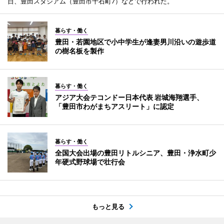
日、豊田スタジアム（豊田市千石町7）などで行われた。
暮らす・働く
豊田・若園地区で小中学生が逢妻男川沿いの遊歩道
の樹名板を製作
暮らす・働く
アジア大会テコンドー日本代表 岩城海翔選手、
「豊田市わがまちアスリート」に認定
暮らす・働く
全国大会出場の豊田リトルシニア、豊田・浄水町少
年硬式野球場で壮行会
もっと見る