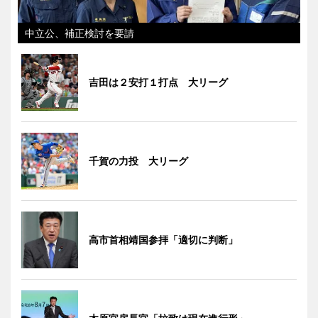
中立公、補正検討を要請
吉田は２安打１打点 大リーグ
千賀の力投 大リーグ
高市首相靖国参拝「適切に判断」