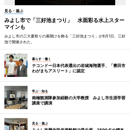
見る・遊ぶ
みよし市で「三好池まつり」 水面彩る水上スター
マインも
みよし市の三大夏祭りの幕開けを飾る「三好池まつり」が8月1日、三好
池で開催された。
暮らす・働く
テコンドー日本代表選出の岩城海翔選手、「豊田市
わがまちアスリート」に認定
学ぶ・知る
南極観測隊参加経験の大学教授 みよし市生涯学習
講座で講演
見る・遊ぶ
みよし市歴史民俗資料館で昆虫展 2590点の標本