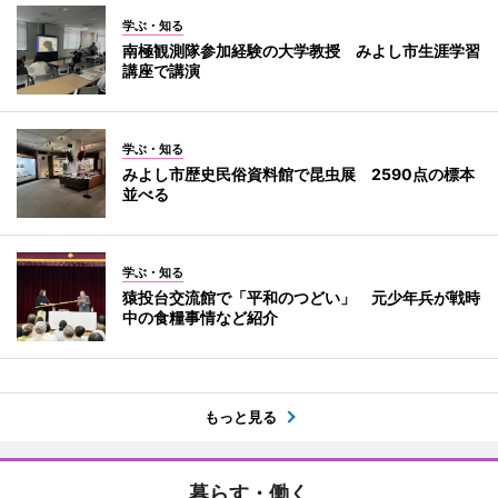
学ぶ・知る
南極観測隊参加経験の大学教授 みよし市生涯学習
講座で講演
学ぶ・知る
みよし市歴史民俗資料館で昆虫展 2590点の標本
並べる
学ぶ・知る
猿投台交流館で「平和のつどい」 元少年兵が戦時
中の食糧事情など紹介
もっと見る
暮らす・働く