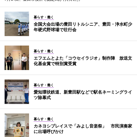
暮らす・働く
全国大会出場の豊田リトルシニア、豊田・浄水町少
年硬式野球場で壮行会
暮らす・働く
エフエムとよた「コウセイラジオ」制作陣 放送文
化基金賞で特別賞受賞
暮らす・働く
愛知環状鉄道、新豊田駅などで駅名ネーミングライ
ツ除幕式
暮らす・働く
カネヨシプレイスで「みよし音楽祭」 市民演奏家
に出場呼びかけ