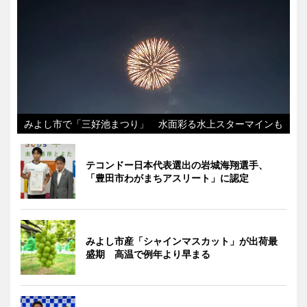
みよし市で「三好池まつり」 水面彩る水上スターマインも
テコンドー日本代表選出の岩城海翔選手、
「豊田市わがまちアスリート」に認定
みよし市産「シャインマスカット」が出荷最
盛期 高温で例年より早まる