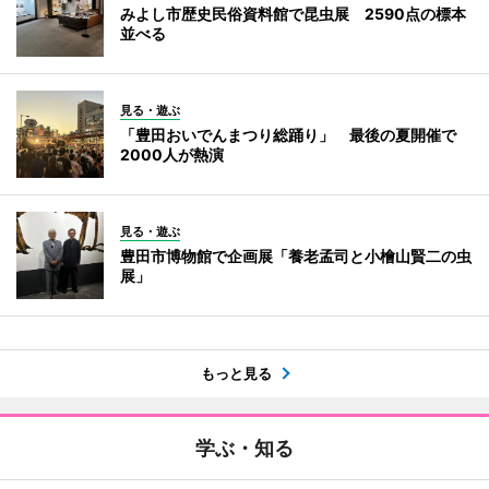
みよし市歴史民俗資料館で昆虫展 2590点の標本
並べる
見る・遊ぶ
「豊田おいでんまつり総踊り」 最後の夏開催で
2000人が熱演
見る・遊ぶ
豊田市博物館で企画展「養老孟司と小檜山賢二の虫
展」
もっと見る
学ぶ・知る