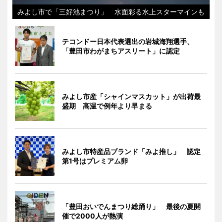
みよし市で「三好池まつり」 水面彩る水上スターマインも
テコンドー日本代表選出の岩城海翔選手、
「豊田市わがまちアスリート」に認定
みよし市産「シャインマスカット」が出荷最
盛期 高温で例年より早まる
みよし市特産品ブランド「みよ推し」 認定
第1号はプレミアム卵
「豊田おいでんまつり総踊り」 最後の夏開
催で2000人が熱演