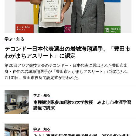
学ぶ・知る
テコンドー日本代表選出の岩城海翔選手、「豊田市
わがまちアスリート」に認定
第20回アジア競技大会のテコンドー・日本代表に選出された豊田市出
身・在住の岩城海翔選手が「豊田市わがまちアスリート」に認定され、
7月31日、豊田市役所で認定式が行われた。
学ぶ・知る
南極観測隊参加経験の大学教授 みよし市生涯学習
講座で講演
学ぶ・知る
みよし市歴史民俗資料館で昆虫展 2590点の標本