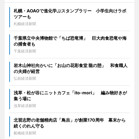
札幌・AOAOで進化学ぶスタンプラリー 小学生向けラボ
ツアーも
札幌経済新聞
千葉県立中央博物館で「ちば恐竜博」 巨大肉食恐竜や海
の捕食者も
千葉経済新聞
岩木山神社向かいに「お山の花彩食堂 龍の憩」 和食職人
の夫婦が経営
弘前経済新聞
浅草・松が谷にニットカフェ「ito-mori」 編み物好きが
集う場に
浅草経済新聞
北習志野の老舗精肉店「鳥吉」が創業170周年 幕末から
続くのれん守る
船橋経済新聞