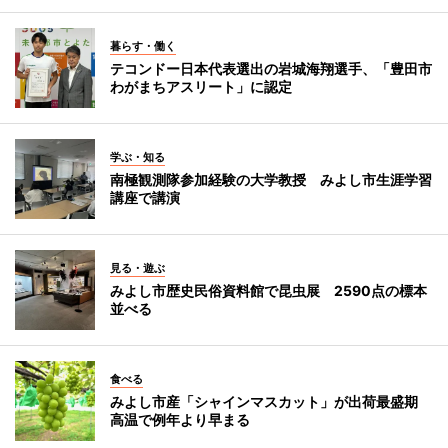
暮らす・働く
テコンドー日本代表選出の岩城海翔選手、「豊田市
わがまちアスリート」に認定
学ぶ・知る
南極観測隊参加経験の大学教授 みよし市生涯学習
講座で講演
見る・遊ぶ
みよし市歴史民俗資料館で昆虫展 2590点の標本
並べる
食べる
みよし市産「シャインマスカット」が出荷最盛期
高温で例年より早まる