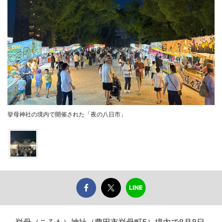
挙母神社の境内で開催された「夜の八日市」
挙母（ころも）神社（豊田市挙母町5）境内で8月8日、