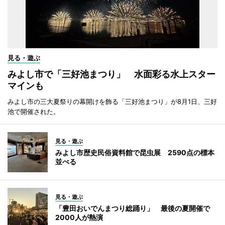
見る・遊ぶ
みよし市で「三好池まつり」 水面彩る水上スター
マインも
みよし市の三大夏祭りの幕開けを飾る「三好池まつり」が8月1日、三好
池で開催された。
見る・遊ぶ
みよし市歴史民俗資料館で昆虫展 2590点の標本
並べる
見る・遊ぶ
「豊田おいでんまつり総踊り」 最後の夏開催で
2000人が熱演