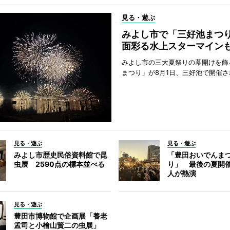
見る・遊ぶ
みよし市で「三好池まつ
面彩る水上スターマイン
みよし市の三大夏祭りの幕開けを飾
まつり」が8月1日、三好池で開催さ
見る・遊ぶ
見る・遊ぶ
みよし市歴史民俗資料館で昆
「豊田おいでんま
虫展 2590点の標本並べる
り」 最後の夏開催
人が熱演
見る・遊ぶ
豊田市博物館で企画展「養老
孟司と小檜山賢二の虫展」