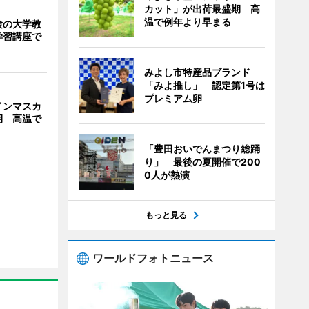
カット」が出荷最盛期 高
温で例年より早まる
験の大学教
学習講座で
みよし市特産品ブランド
「みよ推し」 認定第1号は
プレミアム卵
インマスカ
期 高温で
「豊田おいでんまつり総踊
り」 最後の夏開催で200
0人が熱演
もっと見る
ワールドフォトニュース