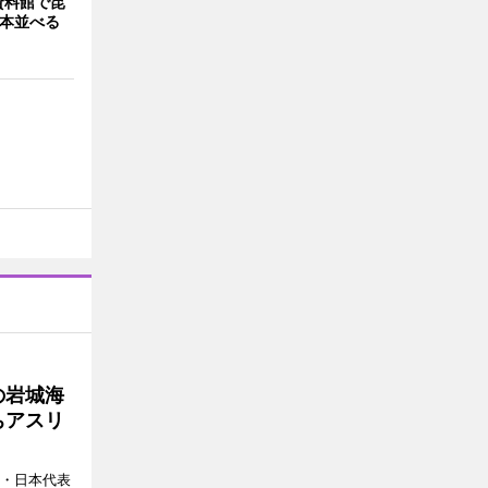
資料館で昆
標本並べる
の岩城海
ちアスリ
ー・日本代表