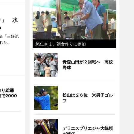
り」 水
も
る「三好池
れた。
悠仁さま、朝食作りに参加
青森山田が２回戦へ 高校
野球
つり総踊
松山は２６位 米男子ゴル
で2000
フ
デラエスプリエジャ大統領
が就任