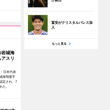
冨安がクリスタルパレス加
入
もっと見る
の岩城海
ちアスリ
ー・日本代表
城海翔選手
認定され、7
れた。