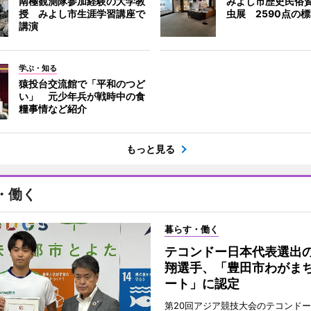
南極観測隊参加経験の大学教
みよし市歴史民俗
授 みよし市生涯学習講座で
虫展 2590点の
講演
学ぶ・知る
猿投台交流館で「平和のつど
い」 元少年兵が戦時中の食
糧事情など紹介
もっと見る
・働く
暮らす・働く
テコンドー日本代表選出
翔選手、「豊田市わがま
ート」に認定
第20回アジア競技大会のテコンド