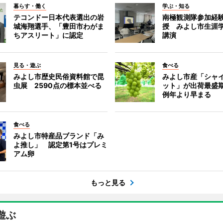
暮らす・働く
学ぶ・知る
テコンドー日本代表選出の岩
南極観測隊参加経
城海翔選手、「豊田市わがま
授 みよし市生涯
ちアスリート」に認定
講演
見る・遊ぶ
食べる
みよし市歴史民俗資料館で昆
みよし市産「シャ
虫展 2590点の標本並べる
ット」が出荷最盛
例年より早まる
食べる
みよし市特産品ブランド「み
よ推し」 認定第1号はプレミ
アム卵
もっと見る
遊ぶ