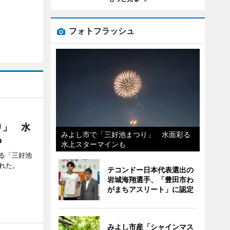
フォトフラッシュ
り」 水
みよし市で「三好池まつり」 水面彩る
も
水上スターマインも
る「三好池
れた。
テコンドー日本代表選出の
岩城海翔選手、「豊田市わ
がまちアスリート」に認定
みよし市産「シャインマス