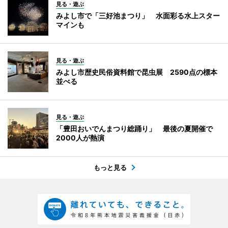
見る・遊ぶ
みよし市で「三好池まつり」 水面彩る水上スター
マインも
見る・遊ぶ
みよし市歴史民俗資料館で昆虫展 2590点の標本
並べる
見る・遊ぶ
「豊田おいでんまつり総踊り」 最後の夏開催で
2000人が熱演
もっと見る