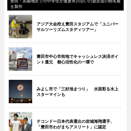
豊田・若園地区で小中学生が逢妻男川沿いの遊歩道の樹名板
を製作
アジア大会控え豊田スタジアムで「ユニバー
サルツーリズムスタディツアー」
豊田市中心市街地でキャッシュレス決済ポイ
ント還元 都心活性化の一環で
みよし市で「三好池まつり」 水面彩る水上
スターマインも
テコンドー日本代表選出の岩城海翔選手、
「豊田市わがまちアスリート」に認定