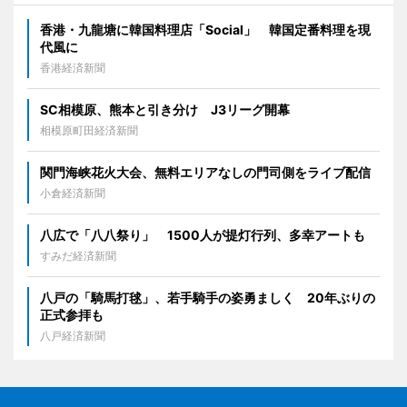
香港・九龍塘に韓国料理店「Social」 韓国定番料理を現
代風に
香港経済新聞
SC相模原、熊本と引き分け J3リーグ開幕
相模原町田経済新聞
関門海峡花火大会、無料エリアなしの門司側をライブ配信
小倉経済新聞
八広で「八八祭り」 1500人が提灯行列、多幸アートも
すみだ経済新聞
八戸の「騎馬打毬」、若手騎手の姿勇ましく 20年ぶりの
正式参拝も
八戸経済新聞