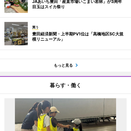
JAあいち豊田「産直市場いこまい若林」が3周年
目玉はスイカ祭り
買う
豊田経済新聞・上半期PV1位は「高橋地区SC大規
模リニューアル」
もっと見る
暮らす・働く