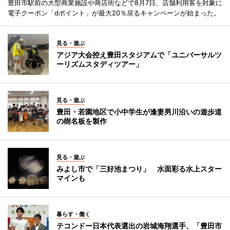
豊田市駅前の大型商業施設や商店街などで8月7日、店舗利用客を対象に
電子クーポン「dポイント」が最大20％戻るキャンペーンが始まった。
見る・遊ぶ
アジア大会控え豊田スタジアムで「ユニバーサルツ
ーリズムスタディツアー」
見る・遊ぶ
豊田・若園地区で小中学生が逢妻男川沿いの遊歩道
の樹名板を製作
見る・遊ぶ
みよし市で「三好池まつり」 水面彩る水上スター
マインも
暮らす・働く
テコンドー日本代表選出の岩城海翔選手、「豊田市