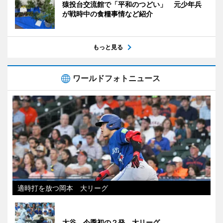
猿投台交流館で「平和のつどい」 元少年兵
が戦時中の食糧事情など紹介
もっと見る
ワールドフォトニュース
適時打を放つ岡本 大リーグ
大谷、今季初の２発 大リーグ