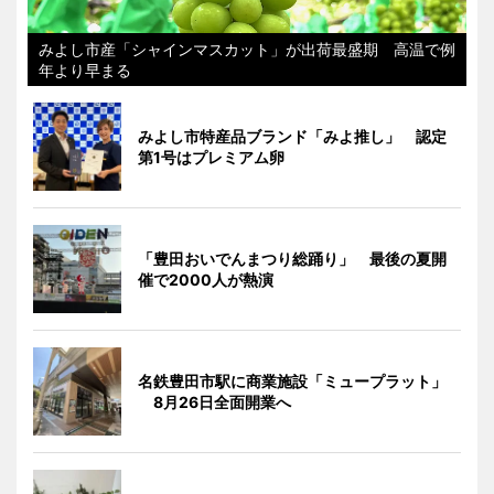
みよし市産「シャインマスカット」が出荷最盛期 高温で例
年より早まる
みよし市特産品ブランド「みよ推し」 認定
第1号はプレミアム卵
「豊田おいでんまつり総踊り」 最後の夏開
催で2000人が熱演
名鉄豊田市駅に商業施設「ミュープラット」
8月26日全面開業へ