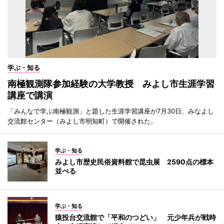
学ぶ・知る
南極観測隊参加経験の大学教授 みよし市生涯学習
講座で講演
「みんなで学ぶ南極観測」と題した生涯学習講座が7月30日、みなよし
交流館センター（みよし市明知町）で開催された。
学ぶ・知る
みよし市歴史民俗資料館で昆虫展 2590点の標本
並べる
学ぶ・知る
猿投台交流館で「平和のつどい」 元少年兵が戦時