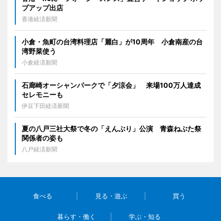
プアップ出店
香港経済新聞
小倉・魚町の台湾料理店「麗白」が10周年 小倉南産の台
湾野菜使う
小倉経済新聞
石廊崎オーシャンパークで「夕涼会」 来場100万人達成
セレモニーも
伊豆下田経済新聞
夏の八戸三社大祭で冬の「えんぶり」公演 青森ねぶた祭
関係者の姿も
八戸経済新聞
食べる
見る・遊ぶ
買う
暮らす・働く
学ぶ・知る