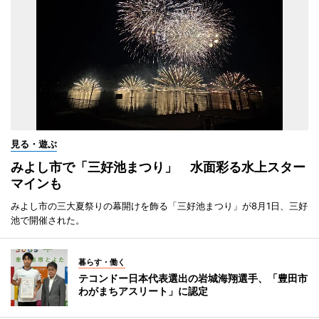
見る・遊ぶ
みよし市で「三好池まつり」 水面彩る水上スター
マインも
みよし市の三大夏祭りの幕開けを飾る「三好池まつり」が8月1日、三好
池で開催された。
暮らす・働く
テコンドー日本代表選出の岩城海翔選手、「豊田市
わがまちアスリート」に認定