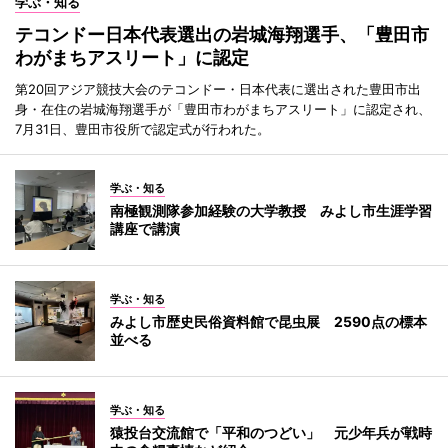
学ぶ・知る
テコンドー日本代表選出の岩城海翔選手、「豊田市
わがまちアスリート」に認定
第20回アジア競技大会のテコンドー・日本代表に選出された豊田市出
身・在住の岩城海翔選手が「豊田市わがまちアスリート」に認定され、
7月31日、豊田市役所で認定式が行われた。
学ぶ・知る
南極観測隊参加経験の大学教授 みよし市生涯学習
講座で講演
学ぶ・知る
みよし市歴史民俗資料館で昆虫展 2590点の標本
並べる
学ぶ・知る
猿投台交流館で「平和のつどい」 元少年兵が戦時