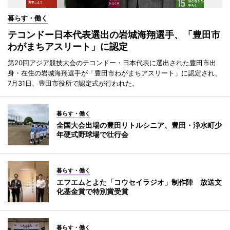
暮らす・働く
テコンドー日本代表選出の岩城海翔選手、「豊田市
わがまちアスリート」に認定
第20回アジア競技大会のテコンドー・日本代表に選出された豊田市出
身・在住の岩城海翔選手が「豊田市わがまちアスリート」に認定され、
7月31日、豊田市役所で認定式が行われた。
暮らす・働く
全国大会出場の豊田リトルシニア、豊田・浄水町少
年硬式野球場で壮行会
暮らす・働く
エフエムとよた「コウセイラジオ」制作陣 放送文
化基金賞で特別賞受賞
暮らす・働く