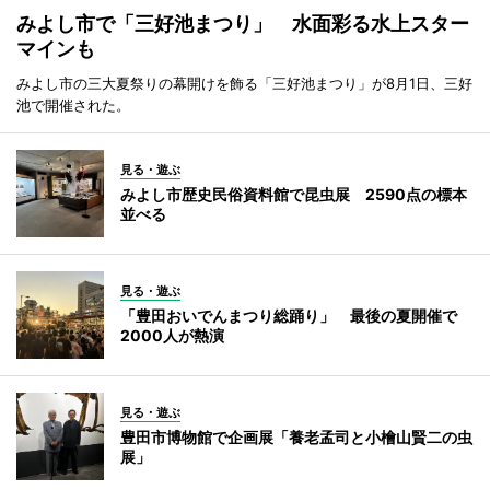
みよし市で「三好池まつり」 水面彩る水上スター
マインも
みよし市の三大夏祭りの幕開けを飾る「三好池まつり」が8月1日、三好
池で開催された。
見る・遊ぶ
みよし市歴史民俗資料館で昆虫展 2590点の標本
並べる
見る・遊ぶ
「豊田おいでんまつり総踊り」 最後の夏開催で
2000人が熱演
見る・遊ぶ
豊田市博物館で企画展「養老孟司と小檜山賢二の虫
展」