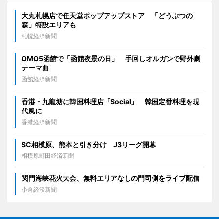
大丸札幌店で任天堂ポップアップストア 「どうぶつの
森」特設エリアも
札幌経済新聞
OMO5函館で「函館夜景の日」 手回しオルガンで野外劇
テーマ曲
函館経済新聞
香港・九龍塘に韓国料理店「Social」 韓国定番料理を現
代風に
香港経済新聞
SC相模原、熊本と引き分け J3リーグ開幕
相模原町田経済新聞
関門海峡花火大会、無料エリアなしの門司側をライブ配信
小倉経済新聞