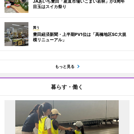
JAあいち豊田「産直市場いこまい若林」が3周年
目玉はスイカ祭り
買う
豊田経済新聞・上半期PV1位は「高橋地区SC大規
模リニューアル」
もっと見る
暮らす・働く