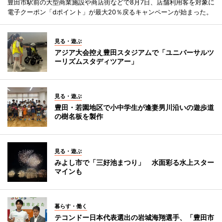
豊田市駅前の大型商業施設や商店街などで8月7日、店舗利用客を対象に
電子クーポン「dポイント」が最大20％戻るキャンペーンが始まった。
見る・遊ぶ
アジア大会控え豊田スタジアムで「ユニバーサルツ
ーリズムスタディツアー」
見る・遊ぶ
豊田・若園地区で小中学生が逢妻男川沿いの遊歩道
の樹名板を製作
見る・遊ぶ
みよし市で「三好池まつり」 水面彩る水上スター
マインも
暮らす・働く
テコンドー日本代表選出の岩城海翔選手、「豊田市