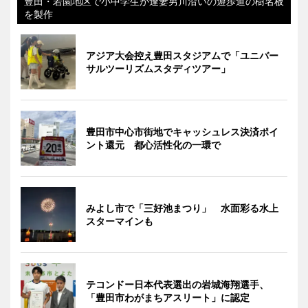
豊田・若園地区で小中学生が逢妻男川沿いの遊歩道の樹名板
を製作
アジア大会控え豊田スタジアムで「ユニバー
サルツーリズムスタディツアー」
豊田市中心市街地でキャッシュレス決済ポイ
ント還元 都心活性化の一環で
みよし市で「三好池まつり」 水面彩る水上
スターマインも
テコンドー日本代表選出の岩城海翔選手、
「豊田市わがまちアスリート」に認定