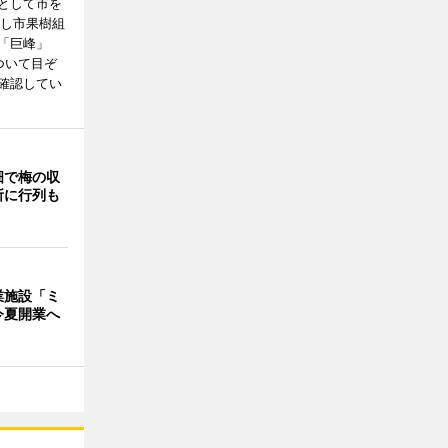
として市を
よし市果樹組
「巨峰」
ついて目ぞ
確認してい
畑で梅の収
所に行列も
業施設「ミ
今夏開業へ