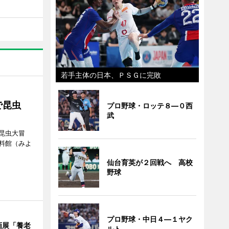
若手主体の日本、ＰＳＧに完敗
で昆虫
プロ野球・ロッテ８―０西
武
昆虫大冒
料館（みよ
仙台育英が２回戦へ 高校
野球
プロ野球・中日４―１ヤク
画展「養老
ルト