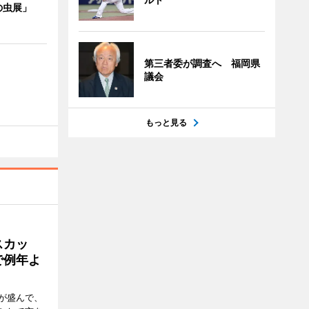
の虫展」
第三者委が調査へ 福岡県
議会
もっと見る
スカッ
で例年よ
が盛んで、