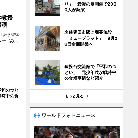
り」 最後の夏開催で200
0人が熱演
大学教授
講演
名鉄豊田市駅に商業施設
生涯学習講
「ミュープラット」 8月2
ター（みよ
6日全面開業へ
猿投台交流館で「平和のつ
どい」 元少年兵が戦時中
の食糧事情など紹介
平和のつど
戦時中の食
もっと見る
ワールドフォトニュース