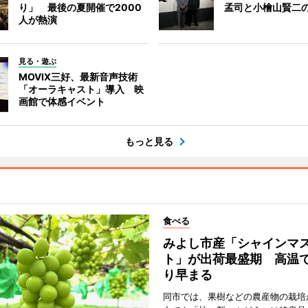
り」 最後の夏開催で2000
孟司と小檜山賢二
人が熱演
見る・遊ぶ
MOVIX三好、最新音声技術
「オーラキャスト」導入 映
画館で体感イベント
もっと見る
食べる
みよし市産「シャインマ
ト」が出荷最盛期 高温
り早まる
同市では、果樹などの農産物の栽培