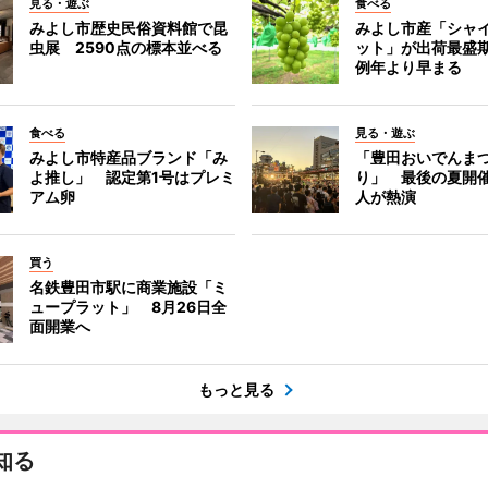
見る・遊ぶ
食べる
みよし市歴史民俗資料館で昆
みよし市産「シャ
虫展 2590点の標本並べる
ット」が出荷最盛
例年より早まる
食べる
見る・遊ぶ
みよし市特産品ブランド「み
「豊田おいでんま
よ推し」 認定第1号はプレミ
り」 最後の夏開催
アム卵
人が熱演
買う
名鉄豊田市駅に商業施設「ミ
ュープラット」 8月26日全
面開業へ
もっと見る
知る