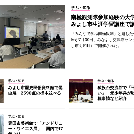
学ぶ・知る
南極観測隊参加経験の
みよし市生涯学習講座で
「みんなで学ぶ南極観測」と題した
座が7月30日、みなよし交流館セン
し市明知町）で開催された。
学ぶ・知る
学ぶ・知る
みよし市歴史民俗資料館で昆
猿投台交流館で「
虫展 2590点の標本並べる
い」 元少年兵が
糧事情など紹介
学ぶ・知る
豊田市美術館で「アンドリュ
ー・ワイエス展」 国内で17
年ぶり