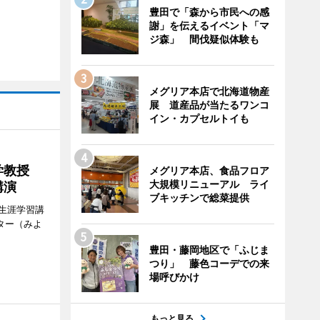
豊田で「森から市民への感
謝」を伝えるイベント「マ
ジ森」 間伐疑似体験も
メグリア本店で北海道物産
展 道産品が当たるワンコ
イン・カプセルトイも
大学教授
メグリア本店、食品フロア
大規模リニューアル ライ
講演
ブキッチンで総菜提供
生涯学習講
ター（みよ
豊田・藤岡地区で「ふじま
つり」 藤色コーデでの来
場呼びかけ
もっと見る