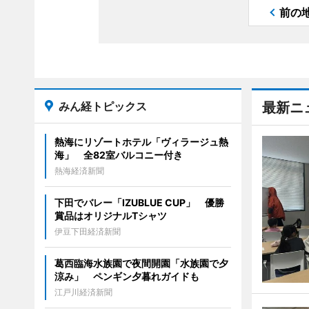
前の
みん経トピックス
最新ニ
熱海にリゾートホテル「ヴィラージュ熱
海」 全82室バルコニー付き
熱海経済新聞
下田でバレー「IZUBLUE CUP」 優勝
賞品はオリジナルTシャツ
伊豆下田経済新聞
葛西臨海水族園で夜間開園「水族園で夕
涼み」 ペンギン夕暮れガイドも
江戸川経済新聞