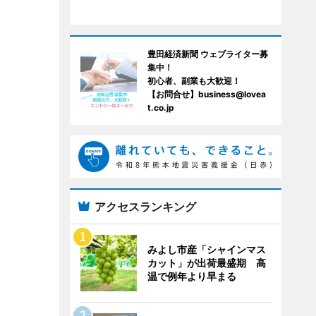
豊田経済新聞 ウェブライター募
集中！
初心者、副業も大歓迎！
【お問合せ】business@lovea
t.co.jp
アクセスランキング
みよし市産「シャインマス
カット」が出荷最盛期 高
温で例年より早まる