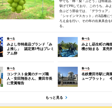
中でも「柿・梨・ぶどう」は特産品
挙げてPRしており、このうち、み
合ぶどう部会では、「デラウェア」
「シャインマスカット」の3品種に
ろえ会を行い、その年の出来具合を
る。
食べる
食べる
みよし市特産品ブランド「み
みよし莇生町の梅
よ推し」 認定第1号はプレミ
穫が始まる 直売
アム卵
食べる
食べる
コンテスト金賞のチーズ職
名鉄豊田市駅に商
人・安田翔吾さん、豊田市長
ュープラット」 
に受賞報告
もっと見る