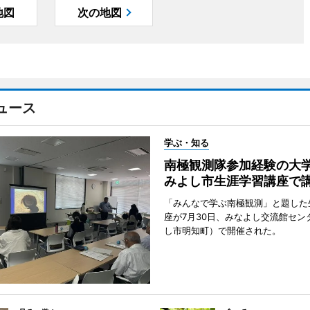
地図
次の地図
ュース
学ぶ・知る
南極観測隊参加経験の
みよし市生涯学習講座で
「みんなで学ぶ南極観測」と題した
座が7月30日、みなよし交流館セン
し市明知町）で開催された。