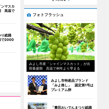
インマスカ
期 高温で
フォトフラッシュ
つり総踊
で2000
みよし市産「シャインマスカット」が出
荷最盛期 高温で例年より早まる
みよし市特産品ブランド
「みよ推し」 認定第1号は
プレミアム卵
「豊田おいでんまつり総踊