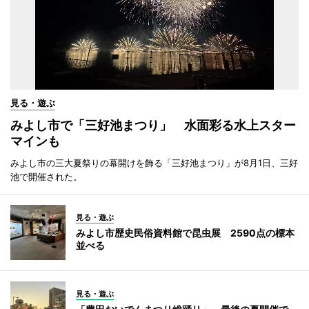
見る・遊ぶ
みよし市で「三好池まつり」 水面彩る水上スター
マインも
みよし市の三大夏祭りの幕開けを飾る「三好池まつり」が8月1日、三好
池で開催された。
見る・遊ぶ
みよし市歴史民俗資料館で昆虫展 2590点の標本
並べる
見る・遊ぶ