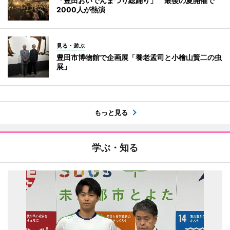
「豊田おいでんまつり総踊り」 最後の夏開催で
2000人が熱演
見る・遊ぶ
豊田市博物館で企画展「養老孟司と小檜山賢二の虫
展」
もっと見る
学ぶ・知る