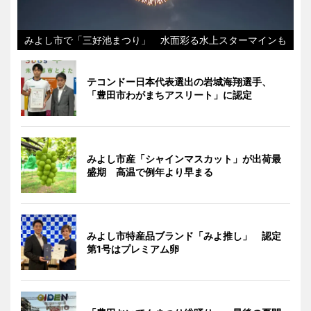
みよし市で「三好池まつり」 水面彩る水上スターマインも
テコンドー日本代表選出の岩城海翔選手、
「豊田市わがまちアスリート」に認定
みよし市産「シャインマスカット」が出荷最
盛期 高温で例年より早まる
みよし市特産品ブランド「みよ推し」 認定
第1号はプレミアム卵