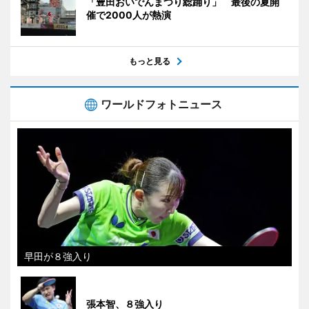
「豊田おいでんまつり総踊り」 最後の夏開
催で2000人が熱演
もっと見る
ワールドフォトニュース
早田が８強入り
張本智、８強入り