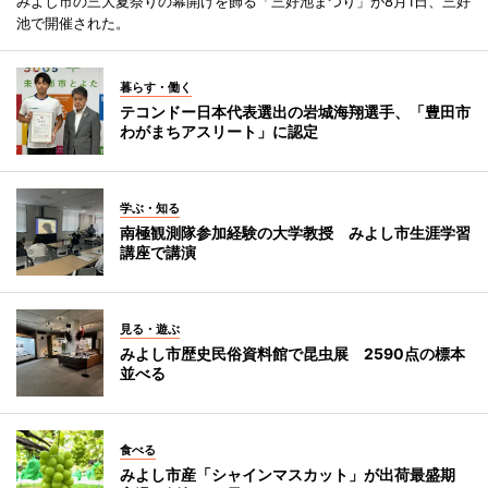
みよし市の三大夏祭りの幕開けを飾る「三好池まつり」が8月1日、三好
池で開催された。
暮らす・働く
テコンドー日本代表選出の岩城海翔選手、「豊田市
わがまちアスリート」に認定
学ぶ・知る
南極観測隊参加経験の大学教授 みよし市生涯学習
講座で講演
見る・遊ぶ
みよし市歴史民俗資料館で昆虫展 2590点の標本
並べる
食べる
みよし市産「シャインマスカット」が出荷最盛期