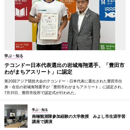
学ぶ・知る
テコンドー日本代表選出の岩城海翔選手、「豊田市
わがまちアスリート」に認定
第20回アジア競技大会のテコンドー・日本代表に選出された豊田市出
身・在住の岩城海翔選手が「豊田市わがまちアスリート」に認定され、
7月31日、豊田市役所で認定式が行われた。
学ぶ・知る
南極観測隊参加経験の大学教授 みよし市生涯学習
講座で講演