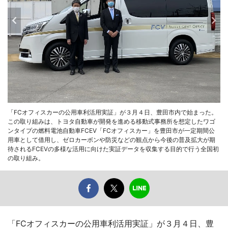
「FCオフィスカーの公用車利活用実証」が３月４日、豊田市内で始まった。
この取り組みは、トヨタ自動車が開発を進める移動式事務所を想定したワゴ
ンタイプの燃料電池自動車FCEV「FCオフィスカー」を豊田市が一定期間公
用車として借用し、ゼロカーボンや防災などの観点から今後の普及拡大が期
待されるFCEVの多様な活用に向けた実証データを収集する目的で行う全国初
の取り組み。
「FCオフィスカーの公用車利活用実証」が３月４日、豊