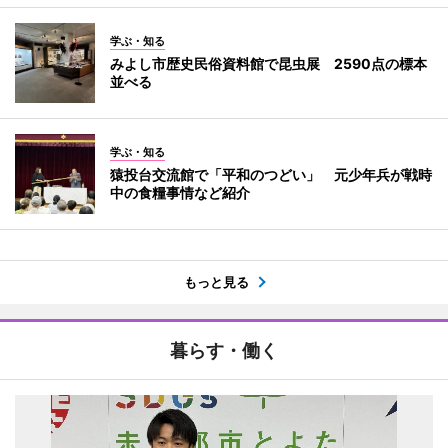
学ぶ・知る
みよし市歴史民俗資料館で昆虫展 2590点の標本
並べる
学ぶ・知る
猿投台交流館で「平和のつどい」 元少年兵が戦時
中の食糧事情など紹介
もっと見る
暮らす・働く