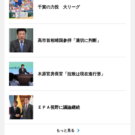
千賀の力投 大リーグ
高市首相靖国参拝「適切に判断」
木原官房長官「拉致は現在進行形」
ＥＰＡ視野に議論継続
もっと見る