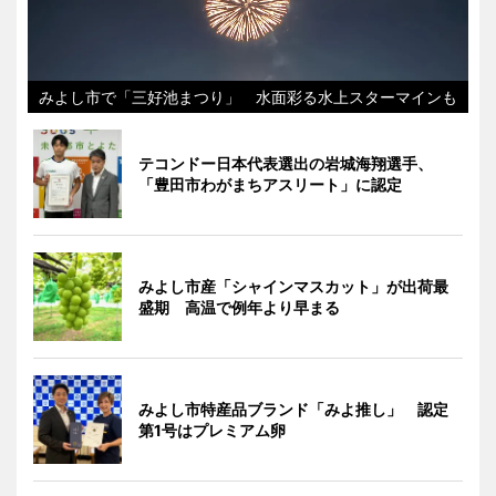
みよし市で「三好池まつり」 水面彩る水上スターマインも
テコンドー日本代表選出の岩城海翔選手、
「豊田市わがまちアスリート」に認定
みよし市産「シャインマスカット」が出荷最
盛期 高温で例年より早まる
みよし市特産品ブランド「みよ推し」 認定
第1号はプレミアム卵