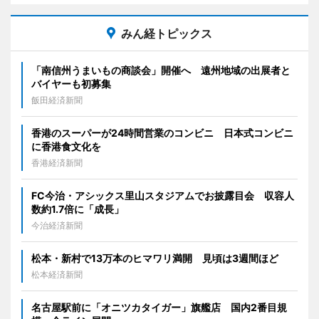
みん経トピックス
「南信州うまいもの商談会」開催へ 遠州地域の出展者と
バイヤーも初募集
飯田経済新聞
香港のスーパーが24時間営業のコンビニ 日本式コンビニ
に香港食文化を
香港経済新聞
FC今治・アシックス里山スタジアムでお披露目会 収容人
数約1.7倍に「成長」
今治経済新聞
松本・新村で13万本のヒマワリ満開 見頃は3週間ほど
松本経済新聞
名古屋駅前に「オニツカタイガー」旗艦店 国内2番目規