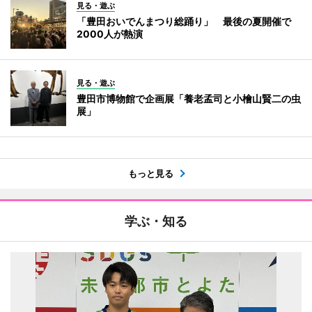
見る・遊ぶ
「豊田おいでんまつり総踊り」 最後の夏開催で
2000人が熱演
見る・遊ぶ
豊田市博物館で企画展「養老孟司と小檜山賢二の虫
展」
もっと見る
学ぶ・知る