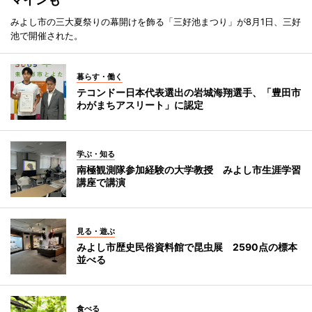
みよし市の三大夏祭りの幕開けを飾る「三好池まつり」が8月1日、三好
池で開催された。
暮らす・働く
テコンドー日本代表選出の岩城海翔選手、「豊田市
わがまちアスリート」に認定
学ぶ・知る
南極観測隊参加経験の大学教授 みよし市生涯学習
講座で講演
見る・遊ぶ
みよし市歴史民俗資料館で昆虫展 2590点の標本
並べる
食べる