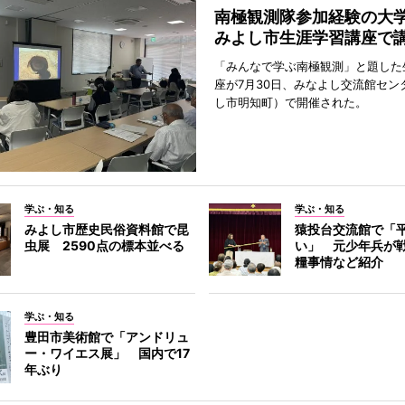
南極観測隊参加経験の
みよし市生涯学習講座で
「みんなで学ぶ南極観測」と題した
座が7月30日、みなよし交流館セン
し市明知町）で開催された。
学ぶ・知る
学ぶ・知る
みよし市歴史民俗資料館で昆
猿投台交流館で「
虫展 2590点の標本並べる
い」 元少年兵が
糧事情など紹介
学ぶ・知る
豊田市美術館で「アンドリュ
ー・ワイエス展」 国内で17
年ぶり