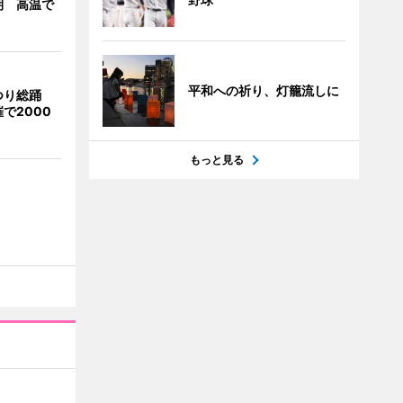
期 高温で
平和への祈り、灯籠流しに
つり総踊
で2000
もっと見る