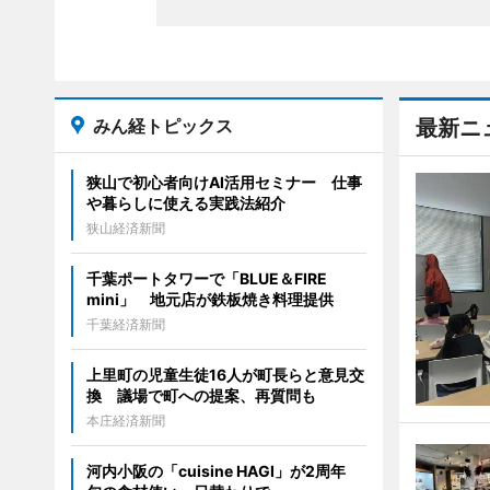
みん経トピックス
最新ニ
狭山で初心者向けAI活用セミナー 仕事
や暮らしに使える実践法紹介
狭山経済新聞
千葉ポートタワーで「BLUE＆FIRE
mini」 地元店が鉄板焼き料理提供
千葉経済新聞
上里町の児童生徒16人が町長らと意見交
換 議場で町への提案、再質問も
本庄経済新聞
河内小阪の「cuisine HAGI」が2周年