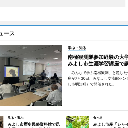
ュース
学ぶ・知る
南極観測隊参加経験の
みよし市生涯学習講座で
「みんなで学ぶ南極観測」と題した
座が7月30日、みなよし交流館セン
し市明知町）で開催された。
見る・遊ぶ
食べる
みよし市歴史民俗資料館で昆
みよし市産「シャ