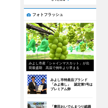
フォトフラッシュ
みよし市産「シャインマスカット」が出
荷最盛期 高温で例年より早まる
みよし市特産品ブランド
「みよ推し」 認定第1号は
プレミアム卵
「豊田おいでんまつり総踊