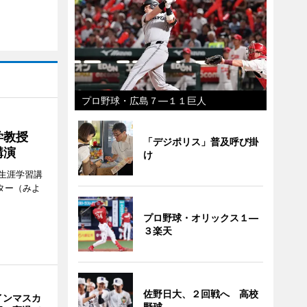
プロ野球・広島７―１１巨人
大学教授
「デジポリス」普及呼び掛
講演
け
生涯学習講
ター（みよ
プロ野球・オリックス１―
３楽天
佐野日大、２回戦へ 高校
インマスカ
野球