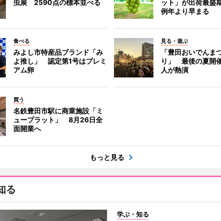
虫展 2590点の標本並べる
ット」が出荷最盛
例年より早まる
食べる
見る・遊ぶ
みよし市特産品ブランド「み
「豊田おいでんま
よ推し」 認定第1号はプレミ
り」 最後の夏開催
アム卵
人が熱演
買う
名鉄豊田市駅に商業施設「ミ
ュープラット」 8月26日全
面開業へ
もっと見る
知る
学ぶ・知る