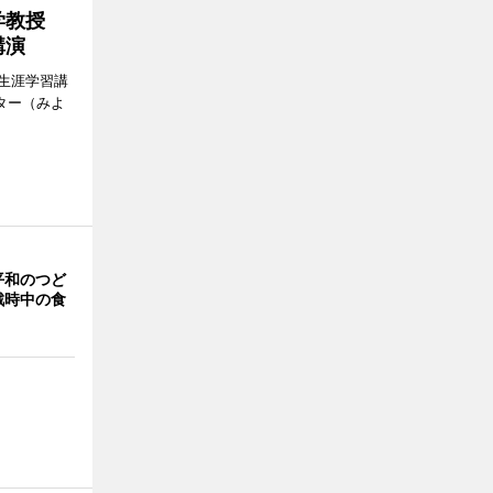
大学教授
講演
生涯学習講
ター（みよ
平和のつど
戦時中の食