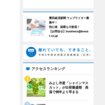
豊田経済新聞 ウェブライター募
集中！
初心者、副業も大歓迎！
【お問合せ】business@lovea
t.co.jp
アクセスランキング
みよし市産「シャインマス
カット」が出荷最盛期 高
温で例年より早まる