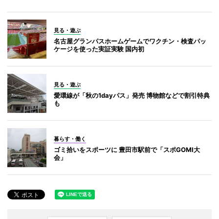
見る・遊ぶ
名古屋グランパスホームゲームでワクチン・検査パッ
ケージを使った実証実験 国内初
見る・遊ぶ
愛環線が「秋の1dayパス」発売 博物館などで割引特典
も
暮らす・働く
ゴミ拾いをスポーツに 豊田市駅前で「スポGOMI大
会」