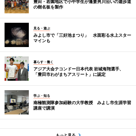
豊田・若園地区で小中学生が逢妻男川沿いの遊歩道
の樹名板を製作
見る・遊ぶ
みよし市で「三好池まつり」 水面彩る水上スター
マインも
暮らす・働く
アジア大会テコンドー日本代表 岩城海翔選手、
「豊田市わがまちアスリート」に認定
学ぶ・知る
南極観測隊参加経験の大学教授 みよし市生涯学習
講座で講演
もっと見る