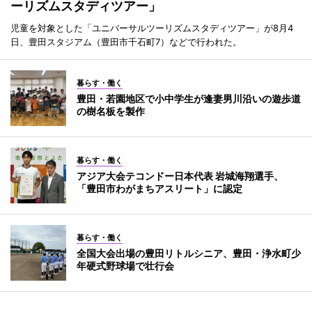
ーリズムスタディツアー」
児童を対象とした「ユニバーサルツーリズムスタディツアー」が8月4
日、豊田スタジアム（豊田市千石町7）などで行われた。
暮らす・働く
豊田・若園地区で小中学生が逢妻男川沿いの遊歩道
の樹名板を製作
暮らす・働く
アジア大会テコンドー日本代表 岩城海翔選手、
「豊田市わがまちアスリート」に認定
暮らす・働く
全国大会出場の豊田リトルシニア、豊田・浄水町少
年硬式野球場で壮行会