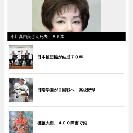
小川真由美さん死去、８６歳
日本被団協が結成７０年
日南学園が２回戦へ 高校野球
後藤大樹、４００障害で銀