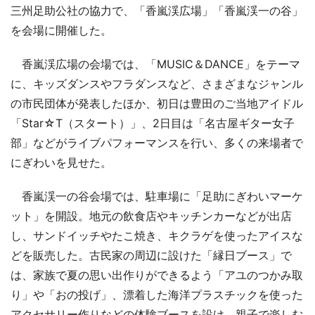
三州足助公社の協力で、「香嵐渓広場」「香嵐渓一の谷」
を会場に開催した。
香嵐渓広場の会場では、「MUSIC＆DANCE」をテーマ
に、キッズダンスやフラダンスなど、さまざまなジャンル
の市民団体が発表したほか、初日は豊田のご当地アイドル
「Star☆T（スタート）」、2日目は「名古屋ギター女子
部」などがライブパフォーマンスを行い、多くの来場者で
にぎわいを見せた。
香嵐渓一の谷会場では、駐車場に「足助にぎわいマーケ
ット」を開設。地元の飲食店やキッチンカーなどが出店
し、サンドイッチやたこ焼き、キクラゲを使ったアイスな
どを販売した。古民家の周辺に設けた「縁日ブース」で
は、家族で夏の思い出作りができるよう「アユのつかみ取
り」や「おの投げ」、漂着した海洋プラスチックを使った
アクセサリー作りなどの体験ブースを設け、親子で楽しむ