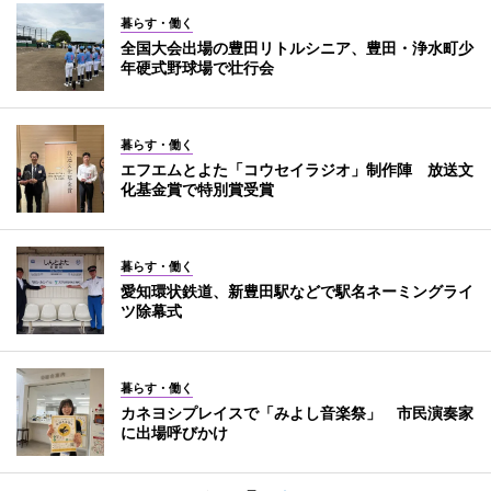
暮らす・働く
全国大会出場の豊田リトルシニア、豊田・浄水町少
年硬式野球場で壮行会
暮らす・働く
エフエムとよた「コウセイラジオ」制作陣 放送文
化基金賞で特別賞受賞
暮らす・働く
愛知環状鉄道、新豊田駅などで駅名ネーミングライ
ツ除幕式
暮らす・働く
カネヨシプレイスで「みよし音楽祭」 市民演奏家
に出場呼びかけ