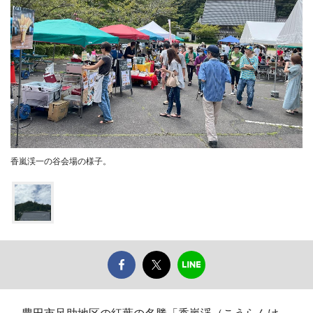
香嵐渓一の谷会場の様子。
豊田市足助地区の紅葉の名勝「香嵐渓（こうらんけ