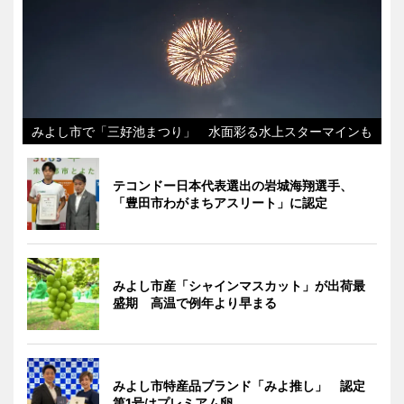
みよし市で「三好池まつり」 水面彩る水上スターマインも
テコンドー日本代表選出の岩城海翔選手、
「豊田市わがまちアスリート」に認定
みよし市産「シャインマスカット」が出荷最
盛期 高温で例年より早まる
みよし市特産品ブランド「みよ推し」 認定
第1号はプレミアム卵