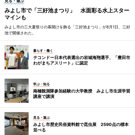
見る・遊ぶ
みよし市で「三好池まつり」 水面彩る水上スター
マインも
みよし市の三大夏祭りの幕開けを飾る「三好池まつり」が8月1日、三好
池で開催された。
暮らす・働く
テコンドー日本代表選出の岩城海翔選手、「豊田市
わがまちアスリート」に認定
学ぶ・知る
南極観測隊参加経験の大学教授 みよし市生涯学習
講座で講演
見る・遊ぶ
みよし市歴史民俗資料館で昆虫展 2590点の標本
並べる