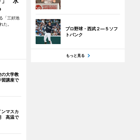
り」 水
も
る「三好池
れた。
プロ野球・西武２―５ソフ
トバンク
もっと見る
験の大学教
学習講座で
インマスカ
期 高温で