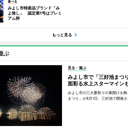
食べる
みよし市特産品ブランド「み
よ推し」 認定第1号はプレミ
アム卵
もっと見る
遊ぶ
見る・遊ぶ
みよし市で「三好池まつ
面彩る水上スターマイン
みよし市の三大夏祭りの幕開けを飾
まつり」が8月1日、三好池で開催さ