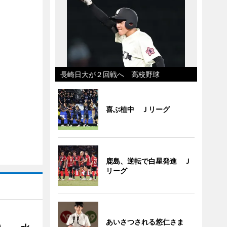
長崎日大が２回戦へ 高校野球
喜ぶ植中 Ｊリーグ
鹿島、逆転で白星発進 Ｊ
リーグ
あいさつされる悠仁さま