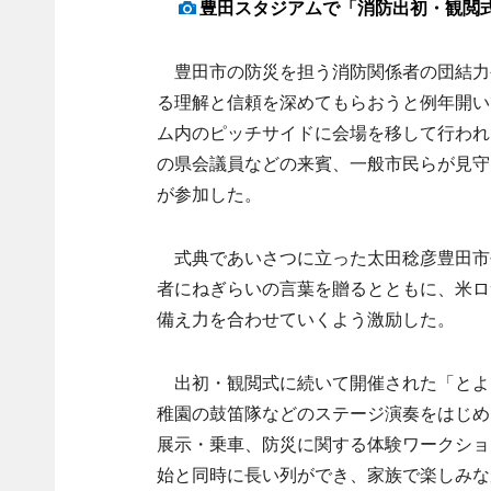
豊田スタジアムで「消防出初・観閲
豊田市の防災を担う消防関係者の団結力
る理解と信頼を深めてもらおうと例年開い
ム内のピッチサイドに会場を移して行われ
の県会議員などの来賓、一般市民らが見守
が参加した。
式典であいさつに立った太田稔彦豊田市
者にねぎらいの言葉を贈るとともに、米ロ
備え力を合わせていくよう激励した。
出初・観閲式に続いて開催された「とよた
稚園の鼓笛隊などのステージ演奏をはじめ
展示・乗車、防災に関する体験ワークショ
始と同時に長い列ができ、家族で楽しみな