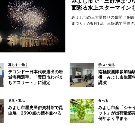
みよし市で「三好池まつ
面彩る水上スターマイン
みよし市の三大夏祭りの幕開けを飾
まつり」が8月1日、三好池で開催さ
暮らす・働く
学ぶ・知る
テコンドー日本代表選出の岩
南極観測隊参加経
城海翔選手、「豊田市わがま
授 みよし市生涯
ちアスリート」に認定
講演
見る・遊ぶ
食べる
みよし市歴史民俗資料館で昆
みよし市産「シャ
虫展 2590点の標本並べる
ット」が出荷最盛
例年より早まる