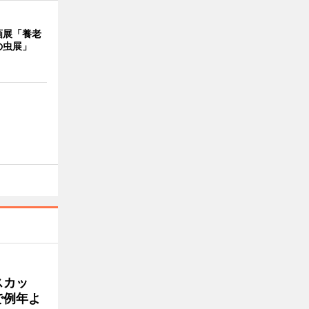
画展「養老
の虫展」
スカッ
で例年よ