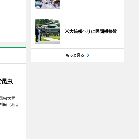
米大統領ヘリに民間機接近
もっと見る
で昆虫
昆虫大冒
料館（みよ