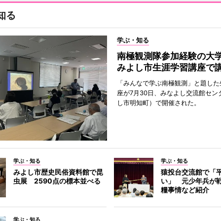
知る
学ぶ・知る
南極観測隊参加経験の
みよし市生涯学習講座で
「みんなで学ぶ南極観測」と題した
座が7月30日、みなよし交流館セン
し市明知町）で開催された。
学ぶ・知る
学ぶ・知る
みよし市歴史民俗資料館で昆
猿投台交流館で「
虫展 2590点の標本並べる
い」 元少年兵が
糧事情など紹介
学ぶ・知る