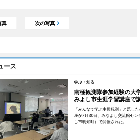
写真
次の写真
ュース
学ぶ・知る
南極観測隊参加経験の
みよし市生涯学習講座で
「みんなで学ぶ南極観測」と題した
座が7月30日、みなよし交流館セン
し市明知町）で開催された。