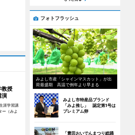
フォトフラッシュ
みよし市産「シャインマスカット」が出
荷最盛期 高温で例年より早まる
大学教授
講演
みよし市特産品ブランド
生涯学習講
「みよ推し」 認定第1号は
プレミアム卵
ター（みよ
「豊田おいでんまつり総踊