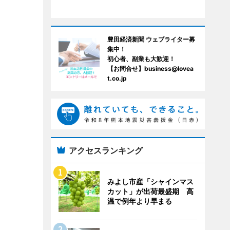
豊田経済新聞 ウェブライター募
集中！
初心者、副業も大歓迎！
【お問合せ】business@lovea
t.co.jp
アクセスランキング
みよし市産「シャインマス
カット」が出荷最盛期 高
温で例年より早まる