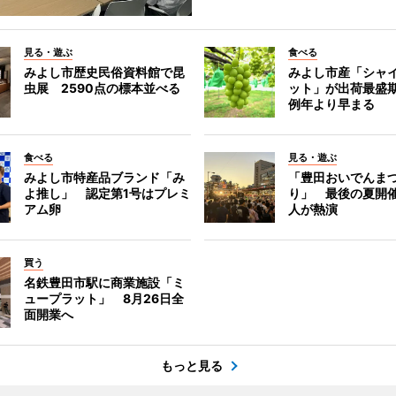
見る・遊ぶ
食べる
みよし市歴史民俗資料館で昆
みよし市産「シャ
虫展 2590点の標本並べる
ット」が出荷最盛
例年より早まる
食べる
見る・遊ぶ
みよし市特産品ブランド「み
「豊田おいでんま
よ推し」 認定第1号はプレミ
り」 最後の夏開催
アム卵
人が熱演
買う
名鉄豊田市駅に商業施設「ミ
ュープラット」 8月26日全
面開業へ
もっと見る