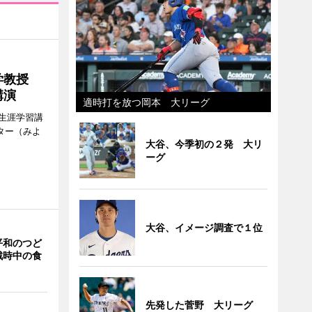
大学教授
講演
適時打を放つ岡本 大リーグ
生涯学習講
ター（みよ
大谷、今季初の２発 大リ
ーグ
大谷、イメージ調査で１位
平和のつど
戦時中の食
先発した菅野 大リーグ