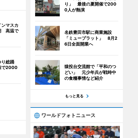
り」 最後の夏開催で200
0人が熱演
インマスカ
期 高温で
名鉄豊田市駅に商業施設
「ミュープラット」 8月2
6日全面開業へ
つり総踊
猿投台交流館で「平和のつ
で2000
どい」 元少年兵が戦時中
の食糧事情など紹介
もっと見る
ワールドフォトニュース