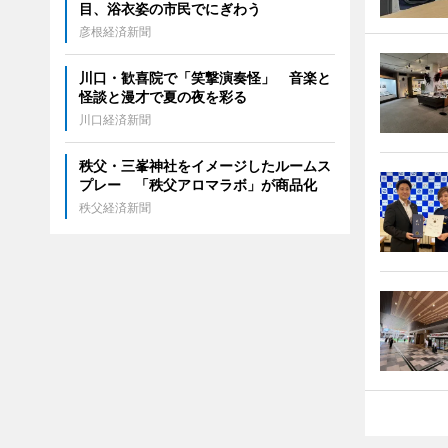
目、浴衣姿の市民でにぎわう
彦根経済新聞
川口・歓喜院で「笑撃演奏怪」 音楽と
怪談と漫才で夏の夜を彩る
川口経済新聞
秩父・三峯神社をイメージしたルームス
プレー 「秩父アロマラボ」が商品化
秩父経済新聞