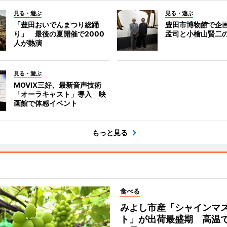
見る・遊ぶ
見る・遊ぶ
「豊田おいでんまつり総踊
豊田市博物館で企
り」 最後の夏開催で2000
孟司と小檜山賢二
人が熱演
見る・遊ぶ
MOVIX三好、最新音声技術
「オーラキャスト」導入 映
画館で体感イベント
もっと見る
食べる
みよし市産「シャインマ
ト」が出荷最盛期 高温