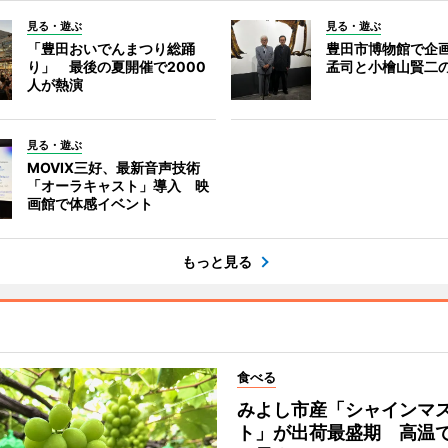
見る・遊ぶ
見る・遊ぶ
「豊田おいでんまつり総踊
豊田市博物館で企
り」 最後の夏開催で2000
孟司と小檜山賢二
人が熱演
見る・遊ぶ
MOVIX三好、最新音声技術
「オーラキャスト」導入 映
画館で体感イベント
もっと見る
食べる
みよし市産「シャインマ
ト」が出荷最盛期 高温