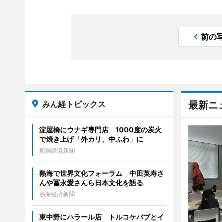
前の
みん経トピックス
最新ニ
淀屋橋にウナギ専門店 1000度の炭火
で焼き上げ「外カリ、中ふわ」に
船場経済新聞
熱海で世界文化フォーラム 中田英寿さ
んや冨永愛さんら日本文化を語る
熱海経済新聞
東中野にハラール店 トルコケバブとイ