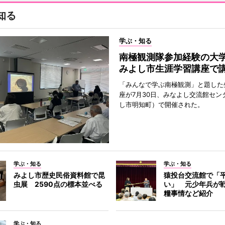
知る
学ぶ・知る
南極観測隊参加経験の
みよし市生涯学習講座で
「みんなで学ぶ南極観測」と題した
座が7月30日、みなよし交流館セン
し市明知町）で開催された。
学ぶ・知る
学ぶ・知る
みよし市歴史民俗資料館で昆
猿投台交流館で「
虫展 2590点の標本並べる
い」 元少年兵が
糧事情など紹介
学ぶ・知る