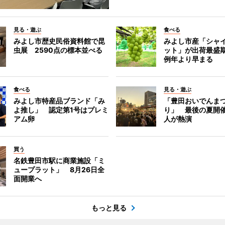
見る・遊ぶ
食べる
みよし市歴史民俗資料館で昆
みよし市産「シャ
虫展 2590点の標本並べる
ット」が出荷最盛
例年より早まる
食べる
見る・遊ぶ
みよし市特産品ブランド「み
「豊田おいでんま
よ推し」 認定第1号はプレミ
り」 最後の夏開催
アム卵
人が熱演
買う
名鉄豊田市駅に商業施設「ミ
ュープラット」 8月26日全
面開業へ
もっと見る