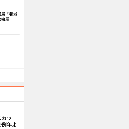
画展「養老
の虫展」
スカッ
で例年よ