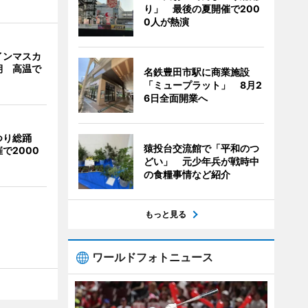
り」 最後の夏開催で200
0人が熱演
インマスカ
期 高温で
名鉄豊田市駅に商業施設
「ミュープラット」 8月2
6日全面開業へ
つり総踊
猿投台交流館で「平和のつ
で2000
どい」 元少年兵が戦時中
の食糧事情など紹介
もっと見る
ワールドフォトニュース