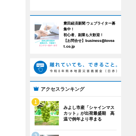
豊田経済新聞 ウェブライター募
集中！
初心者、副業も大歓迎！
【お問合せ】business@lovea
t.co.jp
アクセスランキング
みよし市産「シャインマス
カット」が出荷最盛期 高
温で例年より早まる