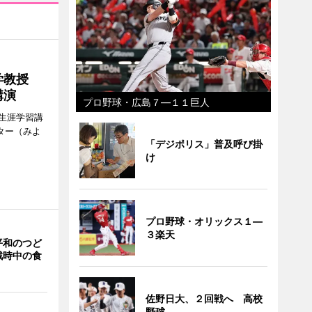
大学教授
講演
プロ野球・広島７―１１巨人
生涯学習講
ター（みよ
「デジポリス」普及呼び掛
け
プロ野球・オリックス１―
３楽天
平和のつど
戦時中の食
佐野日大、２回戦へ 高校
野球