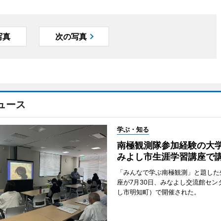
写真
次の写真
ュース
学ぶ・知る
南極観測隊参加経験の
みよし市生涯学習講座で
「みんなで学ぶ南極観測」と題した
座が7月30日、みなよし交流館セン
し市明知町）で開催された。