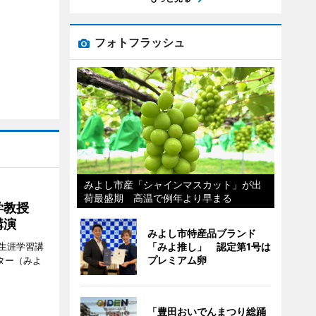
フォトフラッシュ
みよし市産「シャインマスカット」が出
荷最盛期 高温で例年より早まる
大学教授
講演
みよし市特産品ブランド
生涯学習講
「みよ推し」 認定第1号は
プレミアム卵
ター（みよ
「豊田おいでんまつり総踊