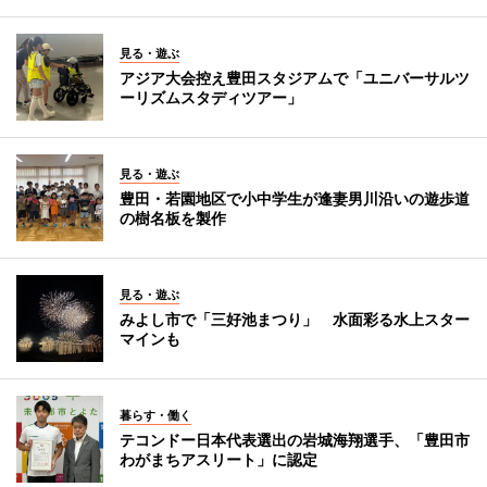
見る・遊ぶ
アジア大会控え豊田スタジアムで「ユニバーサルツ
ーリズムスタディツアー」
見る・遊ぶ
豊田・若園地区で小中学生が逢妻男川沿いの遊歩道
の樹名板を製作
見る・遊ぶ
みよし市で「三好池まつり」 水面彩る水上スター
マインも
暮らす・働く
テコンドー日本代表選出の岩城海翔選手、「豊田市
わがまちアスリート」に認定