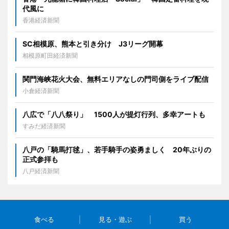
代風に
香港経済新聞
SC相模原、熊本と引き分け J3リーグ開幕
相模原町田経済新聞
関門海峡花火大会、無料エリアなしの門司側をライブ配信
小倉経済新聞
八広で「八八祭り」 1500人が提灯行列、多幸アートも
すみだ経済新聞
八戸の「騎馬打毬」、若手騎手の姿勇ましく 20年ぶりの
正式参拝も
八戸経済新聞
食べる
見る・遊ぶ
買う