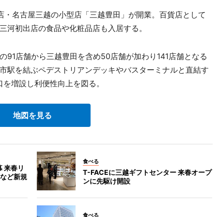
店・名古屋三越の小型店「三越豊田」が開業。百貨店として
三河初出店の食品や化粧品店も入居する。
1店舗から三越豊田を含め50店舗が加わり141店舗となる
市駅を結ぶペデストリアンデッキやバスターミナルと直結す
り口を増設し利便性向上を図る。
地図を見る
食べる
 来春リ
T-FACEに三越ギフトセンター 来春オープ
など新規
ンに先駆け開設
食べる