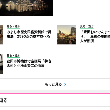
見る・遊ぶ
見る・遊ぶ
みよし市歴史民俗資料館で昆
「豊田おいでんま
虫展 2590点の標本並べる
り」 最後の夏開催
人が熱演
見る・遊ぶ
豊田市博物館で企画展「養老
孟司と小檜山賢二の虫展」
もっと見る
知る