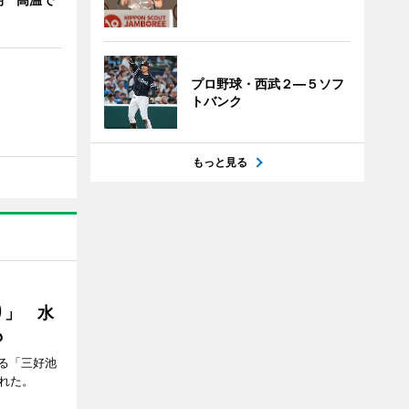
プロ野球・西武２―５ソフ
トバンク
もっと見る
り」 水
も
る「三好池
れた。