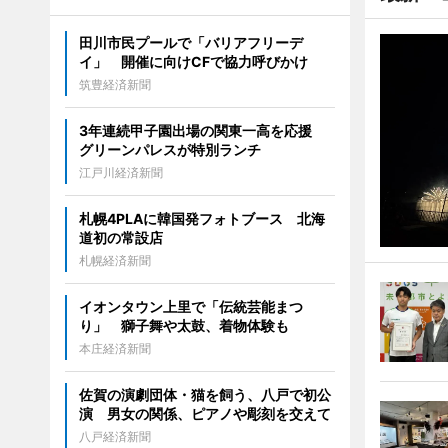
田川市民プールで「バリアフリーデ
イ」 開催に向けCFで協力呼びかけ
筑豊経済新聞
3年連続甲子園出場の関東一高を応援
グリーンパレスが特別ランチ
江戸川経済新聞
札幌4PLAに韓国発フォトブース 北海
道初の常設店
札幌経済新聞
イオンタウン上里で「伝統芸能まつ
り」 獅子舞や太鼓、着物体験も
本庄経済新聞
佐賀の演劇団体・猫を飼う、八戸で初公
演 男女の関係、ピアノや彫刻を交えて
八戸経済新聞