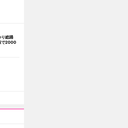
つり総踊
で2000