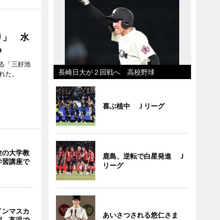
り」 水
も
る「三好池
長崎日大が２回戦へ 高校野球
れた。
喜ぶ植中 Ｊリーグ
験の大学教
鹿島、逆転で白星発進 Ｊ
学習講座で
リーグ
インマスカ
あいさつされる悠仁さま
期 高温で