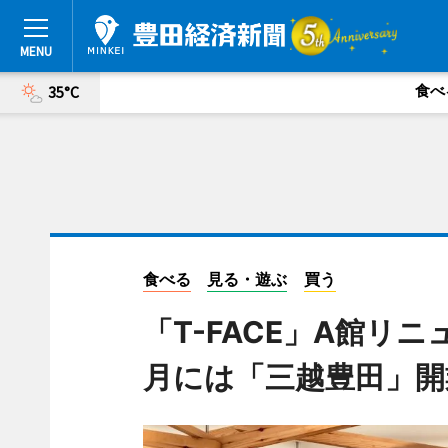
食べ
35°C
食べる
見る・遊ぶ
買う
「T-FACE」A館リ
月には「三越豊田」開