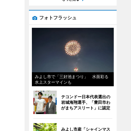
フォトフラッシュ
みよし市で「三好池まつり」 水面彩る
水上スターマインも
テコンドー日本代表選出の
岩城海翔選手、「豊田市わ
がまちアスリート」に認定
みよし市産「シャインマス