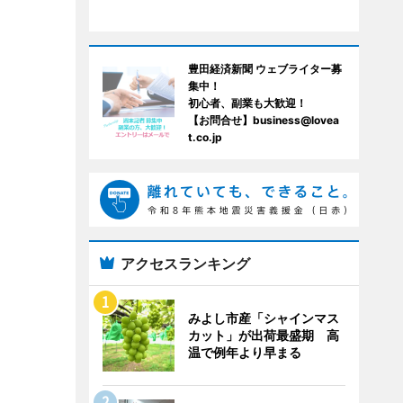
豊田経済新聞 ウェブライター募
集中！
初心者、副業も大歓迎！
【お問合せ】business@lovea
t.co.jp
アクセスランキング
みよし市産「シャインマス
カット」が出荷最盛期 高
温で例年より早まる