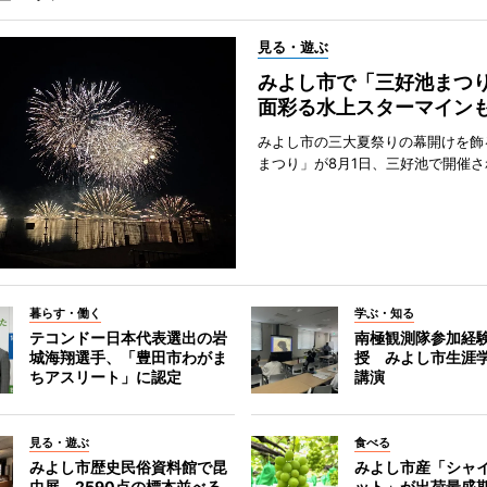
見る・遊ぶ
みよし市で「三好池まつ
面彩る水上スターマイン
みよし市の三大夏祭りの幕開けを飾
まつり」が8月1日、三好池で開催さ
暮らす・働く
学ぶ・知る
テコンドー日本代表選出の岩
南極観測隊参加経
城海翔選手、「豊田市わがま
授 みよし市生涯
ちアスリート」に認定
講演
見る・遊ぶ
食べる
みよし市歴史民俗資料館で昆
みよし市産「シャ
虫展 2590点の標本並べる
ット」が出荷最盛