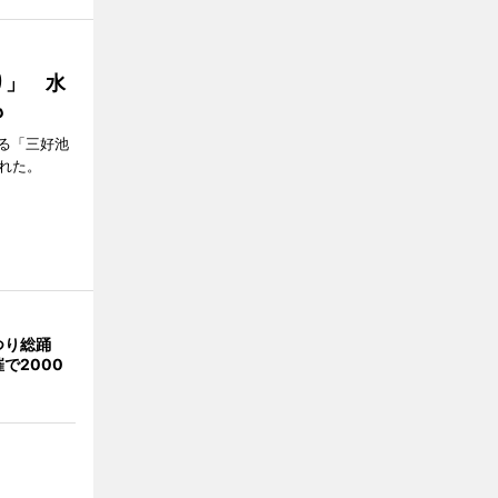
り」 水
も
る「三好池
れた。
つり総踊
で2000