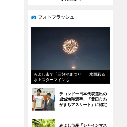
フォトフラッシュ
みよし市で「三好池まつり」 水面彩る
水上スターマインも
テコンドー日本代表選出の
岩城海翔選手、「豊田市わ
がまちアスリート」に認定
みよし市産「シャインマス