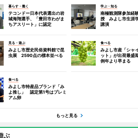
暮らす・働く
学ぶ・知る
テコンドー日本代表選出の岩
南極観測隊参加経
城海翔選手、「豊田市わがま
授 みよし市生涯
ちアスリート」に認定
講演
見る・遊ぶ
食べる
みよし市歴史民俗資料館で昆
みよし市産「シャ
虫展 2590点の標本並べる
ット」が出荷最盛
例年より早まる
食べる
みよし市特産品ブランド「み
よ推し」 認定第1号はプレミ
アム卵
もっと見る
遊ぶ