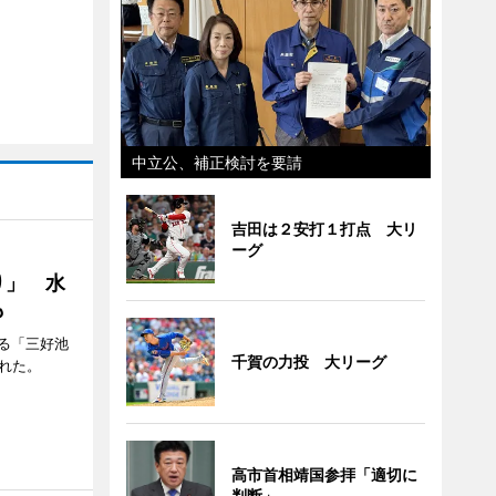
中立公、補正検討を要請
吉田は２安打１打点 大リ
ーグ
り」 水
も
る「三好池
千賀の力投 大リーグ
れた。
高市首相靖国参拝「適切に
判断」