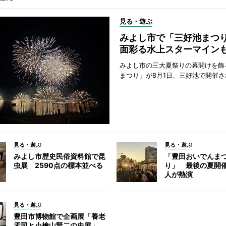
見る・遊ぶ
みよし市で「三好池まつ
面彩る水上スターマイン
みよし市の三大夏祭りの幕開けを飾
まつり」が8月1日、三好池で開催さ
見る・遊ぶ
見る・遊ぶ
みよし市歴史民俗資料館で昆
「豊田おいでんま
虫展 2590点の標本並べる
り」 最後の夏開催
人が熱演
見る・遊ぶ
豊田市博物館で企画展「養老
孟司と小檜山賢二の虫展」