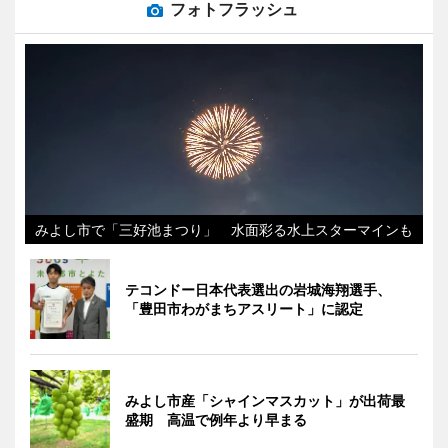
フォトフラッシュ
みよし市で「三好池まつり」 水面彩る水上スターマインも
テコンドー日本代表選出の岩城海翔選手、
「豊田市わがまちアスリート」に認定
みよし市産「シャインマスカット」が出荷最
盛期 高温で例年より早まる