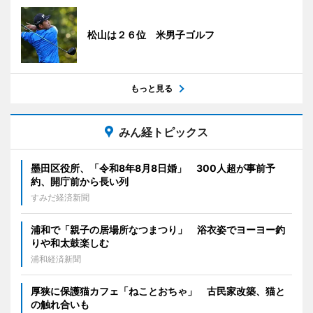
松山は２６位 米男子ゴルフ
もっと見る
みん経トピックス
墨田区役所、「令和8年8月8日婚」 300人超が事前予
約、開庁前から長い列
すみだ経済新聞
浦和で「親子の居場所なつまつり」 浴衣姿でヨーヨー釣
りや和太鼓楽しむ
浦和経済新聞
厚狭に保護猫カフェ「ねことおちゃ」 古民家改築、猫と
の触れ合いも