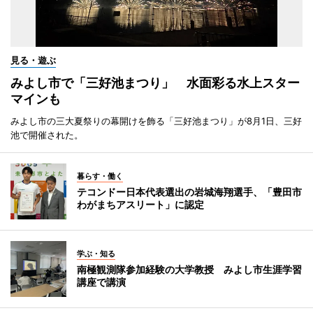
見る・遊ぶ
みよし市で「三好池まつり」 水面彩る水上スター
マインも
みよし市の三大夏祭りの幕開けを飾る「三好池まつり」が8月1日、三好
池で開催された。
暮らす・働く
テコンドー日本代表選出の岩城海翔選手、「豊田市
わがまちアスリート」に認定
学ぶ・知る
南極観測隊参加経験の大学教授 みよし市生涯学習
講座で講演