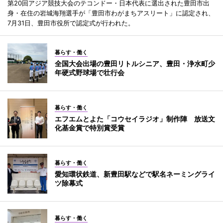
第20回アジア競技大会のテコンドー・日本代表に選出された豊田市出
身・在住の岩城海翔選手が「豊田市わがまちアスリート」に認定され、
7月31日、豊田市役所で認定式が行われた。
暮らす・働く
全国大会出場の豊田リトルシニア、豊田・浄水町少
年硬式野球場で壮行会
暮らす・働く
エフエムとよた「コウセイラジオ」制作陣 放送文
化基金賞で特別賞受賞
暮らす・働く
愛知環状鉄道、新豊田駅などで駅名ネーミングライ
ツ除幕式
暮らす・働く