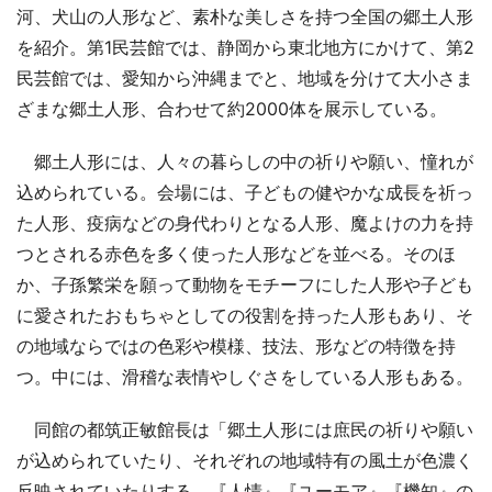
河、犬山の人形など、素朴な美しさを持つ全国の郷土人形
を紹介。第1民芸館では、静岡から東北地方にかけて、第2
民芸館では、愛知から沖縄までと、地域を分けて大小さま
ざまな郷土人形、合わせて約2000体を展示している。
郷土人形には、人々の暮らしの中の祈りや願い、憧れが
込められている。会場には、子どもの健やかな成長を祈っ
た人形、疫病などの身代わりとなる人形、魔よけの力を持
つとされる赤色を多く使った人形などを並べる。そのほ
か、子孫繁栄を願って動物をモチーフにした人形や子ども
に愛されたおもちゃとしての役割を持った人形もあり、そ
の地域ならではの色彩や模様、技法、形などの特徴を持
つ。中には、滑稽な表情やしぐさをしている人形もある。
同館の都筑正敏館長は「郷土人形には庶民の祈りや願い
が込められていたり、それぞれの地域特有の風土が色濃く
反映されていたりする。『人情』『ユーモア』『機知』の