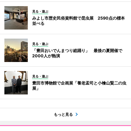
見る・遊ぶ
みよし市歴史民俗資料館で昆虫展 2590点の標本
並べる
見る・遊ぶ
「豊田おいでんまつり総踊り」 最後の夏開催で
2000人が熱演
見る・遊ぶ
豊田市博物館で企画展「養老孟司と小檜山賢二の虫
展」
もっと見る