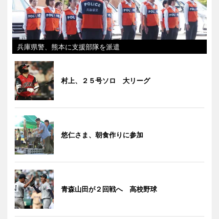
兵庫県警、熊本に支援部隊を派遣
村上、２５号ソロ 大リーグ
悠仁さま、朝食作りに参加
青森山田が２回戦へ 高校野球