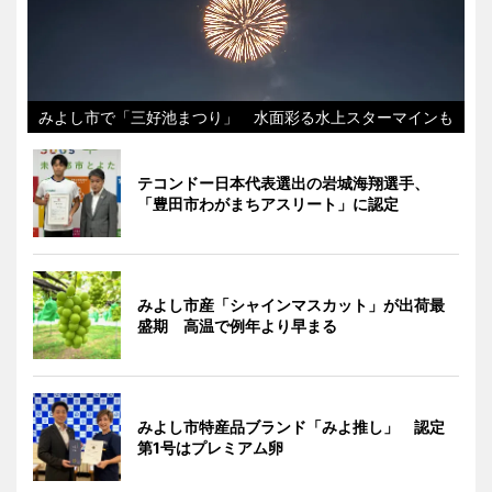
みよし市で「三好池まつり」 水面彩る水上スターマインも
テコンドー日本代表選出の岩城海翔選手、
「豊田市わがまちアスリート」に認定
みよし市産「シャインマスカット」が出荷最
盛期 高温で例年より早まる
みよし市特産品ブランド「みよ推し」 認定
第1号はプレミアム卵