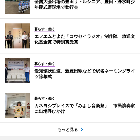
全国大会出場の豊田リトルシニア、豊田・浄水町少
年硬式野球場で壮行会
暮らす・働く
エフエムとよた「コウセイラジオ」制作陣 放送文
化基金賞で特別賞受賞
暮らす・働く
愛知環状鉄道、新豊田駅などで駅名ネーミングライ
ツ除幕式
暮らす・働く
カネヨシプレイスで「みよし音楽祭」 市民演奏家
に出場呼びかけ
もっと見る