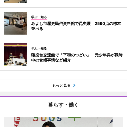
学ぶ・知る
みよし市歴史民俗資料館で昆虫展 2590点の標本
並べる
学ぶ・知る
猿投台交流館で「平和のつどい」 元少年兵が戦時
中の食糧事情など紹介
もっと見る
暮らす・働く