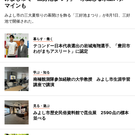
マインも
みよし市の三大夏祭りの幕開けを飾る「三好池まつり」が8月1日、三好
池で開催された。
暮らす・働く
テコンドー日本代表選出の岩城海翔選手、「豊田市
わがまちアスリート」に認定
学ぶ・知る
南極観測隊参加経験の大学教授 みよし市生涯学習
講座で講演
見る・遊ぶ
みよし市歴史民俗資料館で昆虫展 2590点の標本
並べる