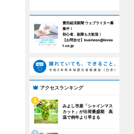
豊田経済新聞 ウェブライター募
集中！
初心者、副業も大歓迎！
【お問合せ】business@lovea
t.co.jp
アクセスランキング
みよし市産「シャインマス
カット」が出荷最盛期 高
温で例年より早まる