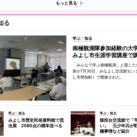
もっと見る
知る
学ぶ・知る
南極観測隊参加経験の
みよし市生涯学習講座で
「みんなで学ぶ南極観測」と題した
座が7月30日、みなよし交流館セン
し市明知町）で開催された。
学ぶ・知る
学ぶ・知る
みよし市歴史民俗資料館で昆
猿投台交流館で「
虫展 2590点の標本並べる
い」 元少年兵が
糧事情など紹介