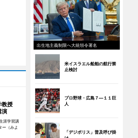
出生地主義制限へ大統領令署名
米イスラエル船舶の航行禁
止検討
プロ野球・広島７―１１巨
人
大学教授
講演
生涯学習講
ター（みよ
「デジポリス」普及呼び掛
け