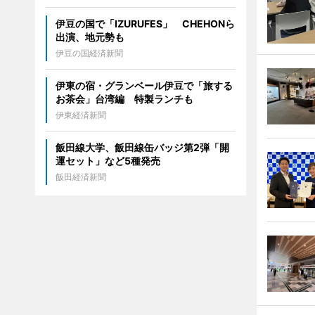
伊豆の国で「IZURUFES」 CHEHONら
出演、地元勢も
伊豆の国経済新聞
伊東の宿・グランベール伊豆で「旅する
お茶会」台湾編 特製ランチも
伊東経済新聞
飯田線大学、飯田線缶バッジ第2弾「開
運セット」など5種発売
飯田経済新聞