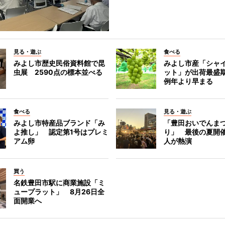
見る・遊ぶ
食べる
みよし市歴史民俗資料館で昆
みよし市産「シャ
虫展 2590点の標本並べる
ット」が出荷最盛
例年より早まる
食べる
見る・遊ぶ
みよし市特産品ブランド「み
「豊田おいでんま
よ推し」 認定第1号はプレミ
り」 最後の夏開催
アム卵
人が熱演
買う
名鉄豊田市駅に商業施設「ミ
ュープラット」 8月26日全
面開業へ