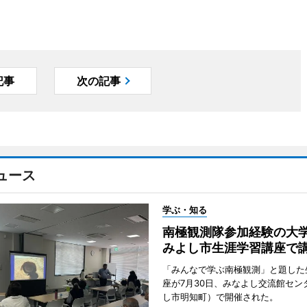
記事
次の記事
ュース
学ぶ・知る
南極観測隊参加経験の
みよし市生涯学習講座で
「みんなで学ぶ南極観測」と題した
座が7月30日、みなよし交流館セン
し市明知町）で開催された。