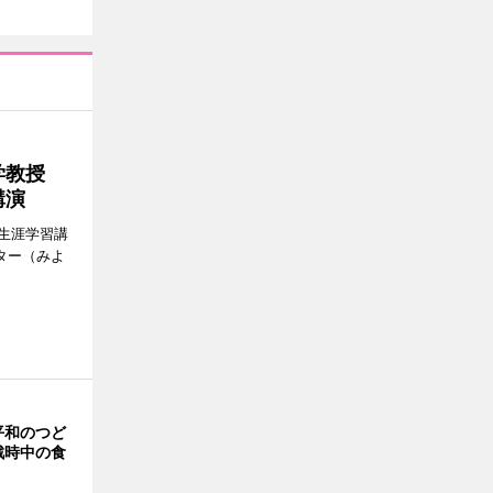
大学教授
講演
生涯学習講
ター（みよ
平和のつど
戦時中の食