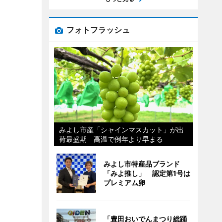
フォトフラッシュ
みよし市産「シャインマスカット」が出
荷最盛期 高温で例年より早まる
みよし市特産品ブランド
「みよ推し」 認定第1号は
プレミアム卵
「豊田おいでんまつり総踊