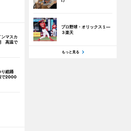
プロ野球・オリックス１―
３楽天
インマスカ
期 高温で
もっと見る
つり総踊
で2000