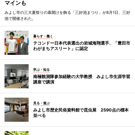
マインも
みよし市の三大夏祭りの幕開けを飾る「三好池まつり」が8月1日、三好
池で開催された。
暮らす・働く
テコンドー日本代表選出の岩城海翔選手、「豊田市
わがまちアスリート」に認定
学ぶ・知る
南極観測隊参加経験の大学教授 みよし市生涯学習
講座で講演
見る・遊ぶ
みよし市歴史民俗資料館で昆虫展 2590点の標本
並べる