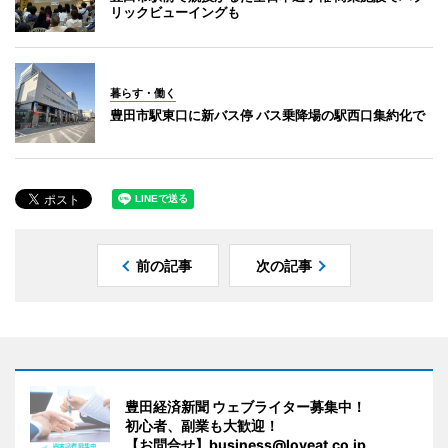
リックビューイングも
暮らす・働く
豊田市駅東口に新バス停 バス乗降場の駅西口集約化で
前の記事
次の記事
豊田経済新聞 ウェブライター募集中！
初心者、副業も大歓迎！
【お問合せ】business@loveat.co.jp