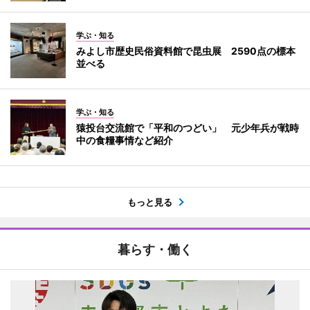
学ぶ・知る
みよし市歴史民俗資料館で昆虫展 2590点の標本
並べる
学ぶ・知る
猿投台交流館で「平和のつどい」 元少年兵が戦時
中の食糧事情など紹介
もっと見る
暮らす・働く