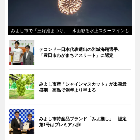
みよし市で「三好池まつり」 水面彩る水上スターマインも
テコンドー日本代表選出の岩城海翔選手、
「豊田市わがまちアスリート」に認定
みよし市産「シャインマスカット」が出荷最
盛期 高温で例年より早まる
みよし市特産品ブランド「みよ推し」 認定
第1号はプレミアム卵