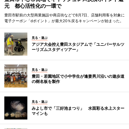
元 都心活性化の一環で
豊田市駅前の大型商業施設や商店街などで8月7日、店舗利用客を対象に
電子クーポン「dポイント」が最大20％戻るキャンペーンが始まった。
見る・遊ぶ
アジア大会控え豊田スタジアムで「ユニバーサルツ
ーリズムスタディツアー」
見る・遊ぶ
豊田・若園地区で小中学生が逢妻男川沿いの遊歩道
の樹名板を製作
見る・遊ぶ
みよし市で「三好池まつり」 水面彩る水上スター
マインも