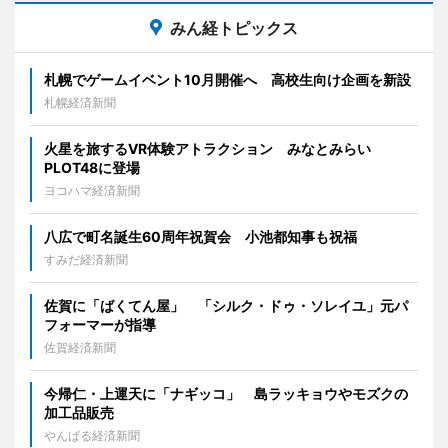
みん経トピックス
札幌でゲームイベント10月開催へ 高校生向け企画を新設
札幌経済新聞
火星を旅するVR体験アトラクション みなとみらい
PLOT48に登場
ヨコハマ経済新聞
八広で町名誕生60周年祝賀会 小池都知事も祝福
すみだ経済新聞
佐賀に「ばくてん屋」 「シルク・ドゥ・ソレイユ」元パ
フォーマーが指導
佐賀経済新聞
今帰仁・上運天に「ナギッコ」 島ラッキョウやモズクの
加工品販売
やんばる経済新聞