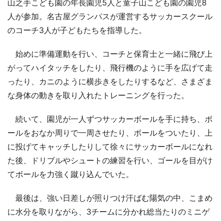
山之手こども園の年長園児5人と童子山こども園の園児8
人が参加。名古屋グランパスが運営するサッカースクール
のコーチ3人が子どもたちを指導した。
始めに準備運動を行い、コーチと保育士と一緒に飛び上
がってハイタッチをしたり、飛行機のように手を広げて走
ったり、カニのように横歩きをしたりするなど、さまざま
な身体の動きを取り入れたトレーニングを行った。
続いて、園児が一人ずつサッカーボールを手に持ち、ボ
ールをおなか周りで一周させたり、ボールをついたり、上
に投げてキャッチしたりして徐々にサッカーボールになれ
た後、ドリブルやシュートの練習を行い、ゴールを目がけ
てボールを力強く蹴り込んでいた。
最後は、強い日差しが照りつけ汗ばむ陽気の中、こまめ
に水分を取りながら、3チームに分かれ総当たりのミニゲ