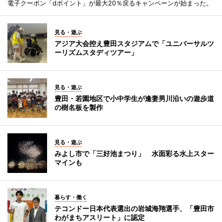
電子クーポン「dポイント」が最大20％戻るキャンペーンが始まった。
見る・遊ぶ
アジア大会控え豊田スタジアムで「ユニバーサルツ
ーリズムスタディツアー」
見る・遊ぶ
豊田・若園地区で小中学生が逢妻男川沿いの遊歩道
の樹名板を製作
見る・遊ぶ
みよし市で「三好池まつり」 水面彩る水上スター
マインも
暮らす・働く
テコンドー日本代表選出の岩城海翔選手、「豊田市
わがまちアスリート」に認定