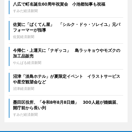
八広で町名誕生60周年祝賀会 小池都知事も祝福
すみだ経済新聞
佐賀に「ばくてん屋」 「シルク・ドゥ・ソレイユ」元パ
フォーマーが指導
佐賀経済新聞
今帰仁・上運天に「ナギッコ」 島ラッキョウやモズクの
加工品販売
やんばる経済新聞
沼津「淡島ホテル」が夏限定イベント イラストサービス
や星空観望会など
沼津経済新聞
墨田区役所、「令和8年8月8日婚」 300人超が婚姻届、
開庁前から長い列
すみだ経済新聞