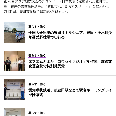
第20回アジア競技大会のテコンドー・日本代表に選出された豊田市出
身・在住の岩城海翔選手が「豊田市わがまちアスリート」に認定され、
7月31日、豊田市役所で認定式が行われた。
暮らす・働く
全国大会出場の豊田リトルシニア、豊田・浄水町少
年硬式野球場で壮行会
暮らす・働く
エフエムとよた「コウセイラジオ」制作陣 放送文
化基金賞で特別賞受賞
暮らす・働く
愛知環状鉄道、新豊田駅などで駅名ネーミングライ
ツ除幕式
暮らす・働く