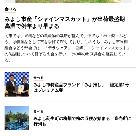
食べる
みよし市産「シャインマスカット」が出荷最盛期
高温で例年より早まる
同市では、果樹などの農産物の栽培が盛んで、中でも「柿・梨・ぶど
う」は特産品として市を挙げてPRしており、このうち、みよし市果樹
組合ぶどう部会では、「デラウェア」「巨峰」「シャインマスカット」
の3品種について目ぞろえ会を行い、その年の出来具合を確認してい
る。
食べる
みよし市特産品ブランド「みよ推し」 認定第1号
はプレミアム卵
食べる
みよし莇生町の梅畑で梅の収穫が始まる 直売所に
行列も