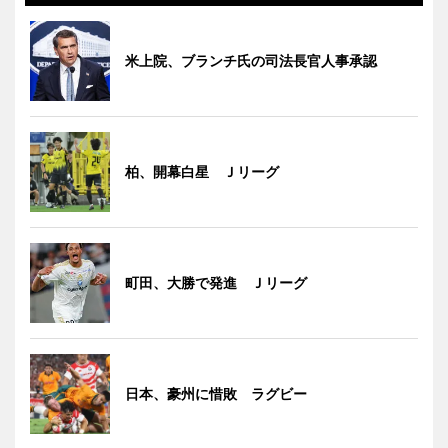
米上院、ブランチ氏の司法長官人事承認
柏、開幕白星 Ｊリーグ
町田、大勝で発進 Ｊリーグ
日本、豪州に惜敗 ラグビー