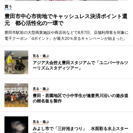
買う
豊田市中心市街地でキャッシュレス決済ポイント還
元 都心活性化の一環で
豊田市駅前の大型商業施設や商店街などで8月7日、店舗利用客を対象に
電子クーポン「dポイント」が最大20％戻るキャンペーンが始まった。
見る・遊ぶ
アジア大会控え豊田スタジアムで「ユニバーサルツ
ーリズムスタディツアー」
見る・遊ぶ
豊田・若園地区で小中学生が逢妻男川沿いの遊歩道
の樹名板を製作
見る・遊ぶ
みよし市で「三好池まつり」 水面彩る水上スター