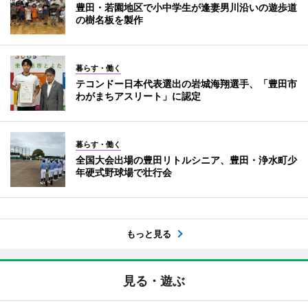
豊田・若園地区で小中学生が逢妻男川沿いの遊歩道
の樹名板を製作
暮らす・働く
テコンドー日本代表選出の岩城海翔選手、「豊田市
わがまちアスリート」に認定
暮らす・働く
全国大会出場の豊田リトルシニア、豊田・浄水町少
年硬式野球場で壮行会
もっと見る
見る・遊ぶ