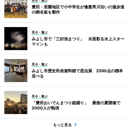
見る・遊ぶ
豊田・若園地区で小中学生が逢妻男川沿いの遊歩道
の樹名板を製作
見る・遊ぶ
みよし市で「三好池まつり」 水面彩る水上スター
マインも
見る・遊ぶ
みよし市歴史民俗資料館で昆虫展 2590点の標本
並べる
見る・遊ぶ
「豊田おいでんまつり総踊り」 最後の夏開催で
2000人が熱演
もっと見る