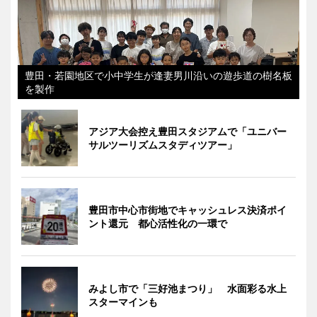
豊田・若園地区で小中学生が逢妻男川沿いの遊歩道の樹名板
を製作
アジア大会控え豊田スタジアムで「ユニバー
サルツーリズムスタディツアー」
豊田市中心市街地でキャッシュレス決済ポイ
ント還元 都心活性化の一環で
みよし市で「三好池まつり」 水面彩る水上
スターマインも