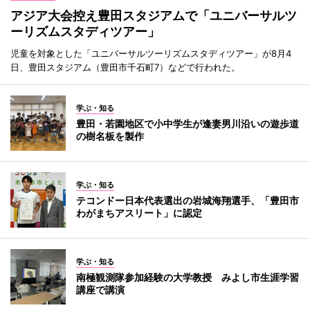
アジア大会控え豊田スタジアムで「ユニバーサルツ
ーリズムスタディツアー」
児童を対象とした「ユニバーサルツーリズムスタディツアー」が8月4
日、豊田スタジアム（豊田市千石町7）などで行われた。
学ぶ・知る
豊田・若園地区で小中学生が逢妻男川沿いの遊歩道
の樹名板を製作
学ぶ・知る
テコンドー日本代表選出の岩城海翔選手、「豊田市
わがまちアスリート」に認定
学ぶ・知る
南極観測隊参加経験の大学教授 みよし市生涯学習
講座で講演