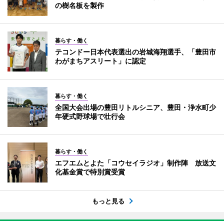
の樹名板を製作
暮らす・働く
テコンドー日本代表選出の岩城海翔選手、「豊田市
わがまちアスリート」に認定
暮らす・働く
全国大会出場の豊田リトルシニア、豊田・浄水町少
年硬式野球場で壮行会
暮らす・働く
エフエムとよた「コウセイラジオ」制作陣 放送文
化基金賞で特別賞受賞
もっと見る