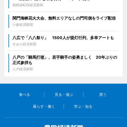
相模原町田経済新聞
関門海峡花火大会、無料エリアなしの門司側をライブ配信
小倉経済新聞
八広で「八八祭り」 1500人が提灯行列、多幸アートも
すみだ経済新聞
八戸の「騎馬打毬」、若手騎手の姿勇ましく 20年ぶりの
正式参拝も
八戸経済新聞
食べる
見る・遊ぶ
買う
暮らす・働く
学ぶ・知る