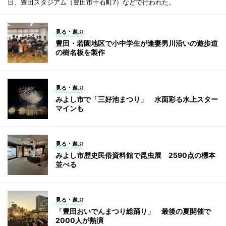
日、豊田スタジアム（豊田市千石町7）などで行われた。
見る・遊ぶ
豊田・若園地区で小中学生が逢妻男川沿いの遊歩道
の樹名板を製作
見る・遊ぶ
みよし市で「三好池まつり」 水面彩る水上スター
マインも
見る・遊ぶ
みよし市歴史民俗資料館で昆虫展 2590点の標本
並べる
見る・遊ぶ
「豊田おいでんまつり総踊り」 最後の夏開催で
2000人が熱演