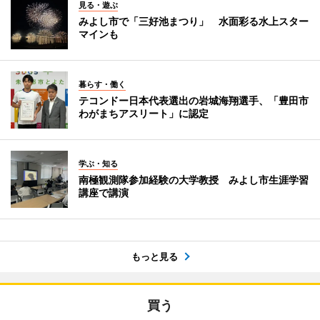
見る・遊ぶ
みよし市で「三好池まつり」 水面彩る水上スター
マインも
暮らす・働く
テコンドー日本代表選出の岩城海翔選手、「豊田市
わがまちアスリート」に認定
学ぶ・知る
南極観測隊参加経験の大学教授 みよし市生涯学習
講座で講演
もっと見る
買う