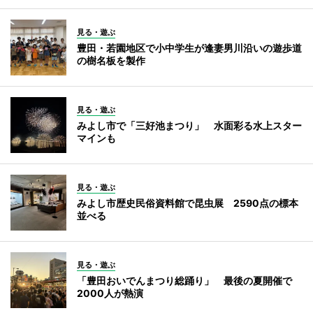
見る・遊ぶ
豊田・若園地区で小中学生が逢妻男川沿いの遊歩道
の樹名板を製作
見る・遊ぶ
みよし市で「三好池まつり」 水面彩る水上スター
マインも
見る・遊ぶ
みよし市歴史民俗資料館で昆虫展 2590点の標本
並べる
見る・遊ぶ
「豊田おいでんまつり総踊り」 最後の夏開催で
2000人が熱演