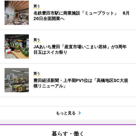
買う
名鉄豊田市駅に商業施設「ミュープラット」 8月
26日全面開業へ
買う
JAあいち豊田「産直市場いこまい若林」が3周年
目玉はスイカ祭り
買う
豊田経済新聞・上半期PV1位は「高橋地区SC大規
模リニューアル」
もっと見る
暮らす・働く