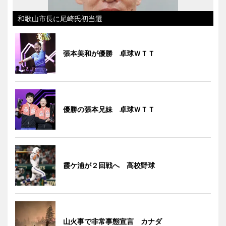
和歌山市長に尾崎氏初当選
張本美和が優勝 卓球ＷＴＴ
優勝の張本兄妹 卓球ＷＴＴ
霞ケ浦が２回戦へ 高校野球
山火事で非常事態宣言 カナダ