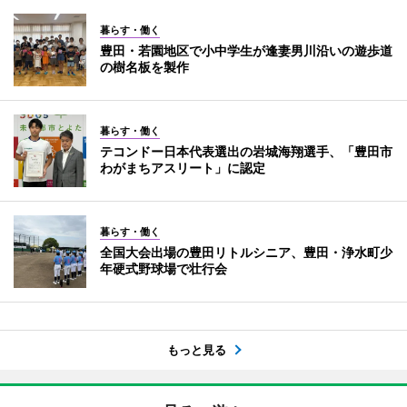
暮らす・働く
豊田・若園地区で小中学生が逢妻男川沿いの遊歩道
の樹名板を製作
暮らす・働く
テコンドー日本代表選出の岩城海翔選手、「豊田市
わがまちアスリート」に認定
暮らす・働く
全国大会出場の豊田リトルシニア、豊田・浄水町少
年硬式野球場で壮行会
もっと見る